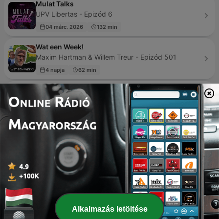
Mulat Talks
UPV Libertas - Epizód 6
04 márc. 2026
132 min
Wat een Week!
Maxim Hartman & Willem Treur - Epizód 501
4 napja
62 min
Rádió 1
Rádió 1 - Epizód 500
2 hete
17 min
Mga Katas ng Nakalipas
Love Radio Manila - Epizód 342
6 napja
18 min
Radio Kosovo
Radio Capital - Epizód 19
19 dec. 2019
53 min
Alkalmazás letöltése
Ne Yaptık Ne Yapamadık