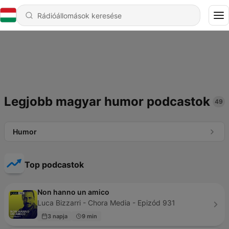
Legjobb magyar humor podcastok
49
Humor
Top podcastok
Non hanno un amico
Luca Bizzarri - Chora Media - Epizód 931
3 napja
9 min