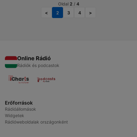
Oldal
2
/
4
<
2
3
4
>
Online Rádió
Rádiók és podcastok
Erőforrások
Rádióállomások
Widgetek
Rádióweboldalak országonként