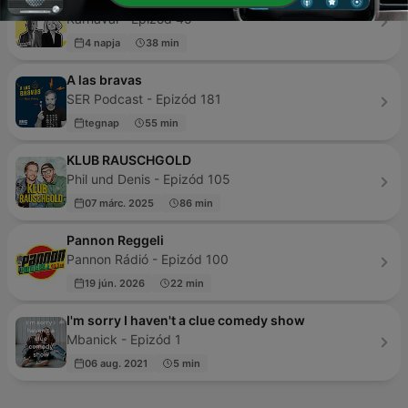
Karnaval - Epizód 45
4 napja
38 min
A las bravas
SER Podcast - Epizód 181
tegnap
55 min
KLUB RAUSCHGOLD
Phil und Denis - Epizód 105
07 márc. 2025
86 min
Pannon Reggeli
Pannon Rádió - Epizód 100
19 jún. 2026
22 min
I'm sorry I haven't a clue comedy show
Mbanick - Epizód 1
06 aug. 2021
5 min