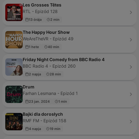
Les Grosses Têtes
RTL - Epizód 128
13 órája
2 min
The Happy Hour Show
WeAreTheVR - Epizód 49
1 hete
40 min
Friday Night Comedy from BBC Radio 4
BBC Radio 4 - Epizód 260
2 napja
28 min
Drum
Farhan Lesmana - Epizód 1
23 jan. 2024
1 min
Bajki dla dorosłych
RMF FM - Epizód 158
4 napja
19 min