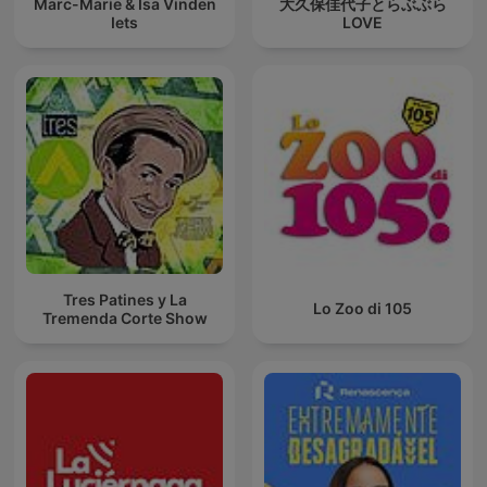
Marc-Marie & Isa Vinden
大久保佳代子とらぶぶら
Iets
LOVE
Tres Patines y La
Lo Zoo di 105
Tremenda Corte Show