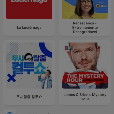
Renascença -
La Luciérnaga
Extremamente
Desagradável
James O'Brien's Mystery
두시탈출 컬투쇼
Hour