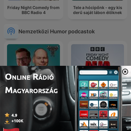
Friday Night Comedy from
Tele a hócipőnk - egy kis
BBC Radio 4
derű saját lábon élőknek
Nemzetközi Humor podcastok
Friday Night Comedy from
Elefanten i rummet
BBC Radio 4