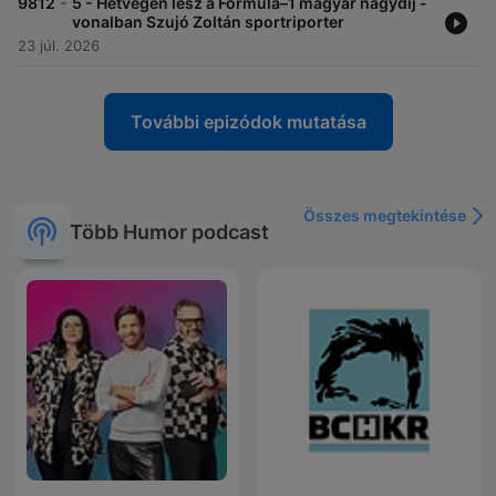
-
9812
5 - Hétvégén lesz a Formula–1 magyar nagydíj -
vonalban Szujó Zoltán sportriporter
23 júl. 2026
További epizódok mutatása
Összes megtekintése
Több Humor podcast