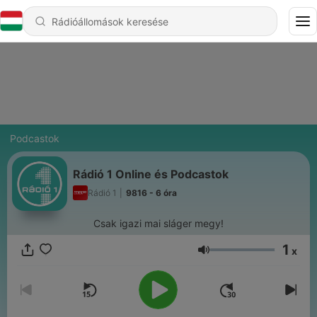
Podcastok
Rádió 1 Online és Podcastok
Rádió 1
|
9816 - 6 óra
Csak igazi mai sláger megy!
1
x
Hangerő