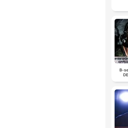
B-se
DE