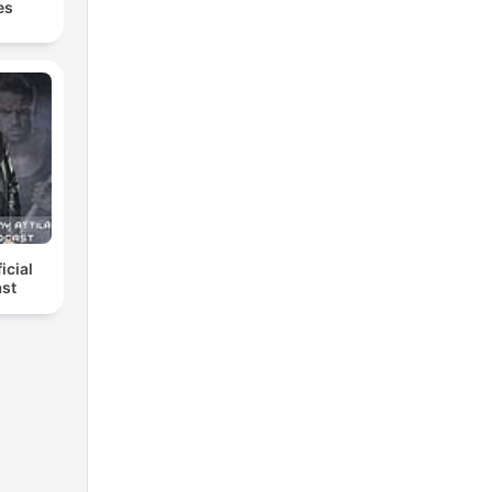
es
icial
st