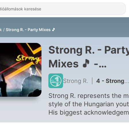
k
Strong R. - Party Mixes 🎵
Strong R. - Part
Mixes 🎵 -
Hallgatás Onlin
Strong R.
|
4 - Strong R. - Gyere rám mix
Strong R. represents the m
style of the Hungarian yout
His biggest acknowledgem
is that Martin Garrix has p