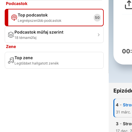
Podcastok
Top podcastok
50
Legnépszerűbb podcastok
Podcastok műfaj szerint
18 témaműfaj
Zene
00
Top zene
Legtöbbet hallgatott zenék
Epizód
-
4
Stro
31 márc.
-
3
Stro
17 dec. 