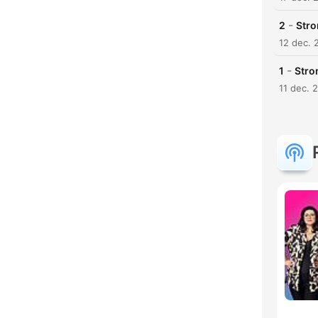
-
2
Stro
12 dec. 
-
1
Stro
11 dec. 