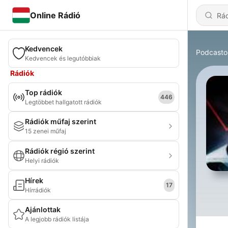
Online Rádió
Kedvencek
Podcasto
Kedvencek és legutóbbiak
Rádiók
Top rádiók
446
Legtöbbet hallgatott rádiók
Rádiók műfaj szerint
15 zenei műfaj
Rádiók régió szerint
Helyi rádiók
Hírek
17
Hírrádiók
Ajánlottak
A legjobb rádiók listája