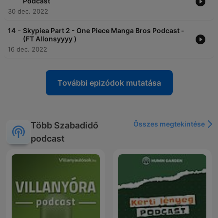
Podcast
30 dec. 2022
-
14
Skypiea Part 2 - One Piece Manga Bros Podcast -
(FT Allonsyyyy )
16 dec. 2022
További epizódok mutatása
Összes megtekintése
Több Szabadidő
podcast