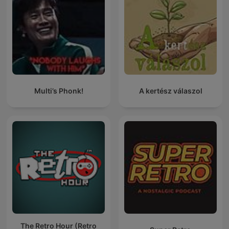
Multi’s Phonk!
A kertész válaszol
The Retro Hour (Retro