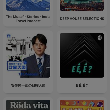
The Musafir Stories - India
DEEP HOUSE SELECTIONS
Travel Podcast
安住紳一郎の日曜天国
E É, É ?