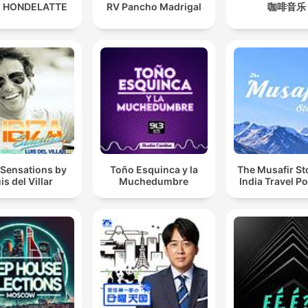
 HONDELATTE
RV Pancho Madrigal
咖啡音乐
 Sensations by
Toño Esquinca y la
The Musafir St
is del Villar
Muchedumbre
India Travel P