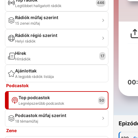
446
Legtöbbet hallgatott rádiók
Rádiók műfaj szerint
15 zenei műfaj
Rádiók régió szerint
Helyi rádiók
Hírek
17
Hírrádiók
Ajánlottak
A legjobb rádiók listája
00
Podcastok
Top podcastok
50
Legnépszerűbb podcastok
Podcastok műfaj szerint
18 témaműfaj
Epizód
Zene