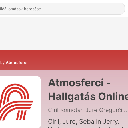
k
Atmosferci
Atmosferci -
Hallgatás Onlin
Ciril Komotar, Jure Gregorčič, Sebastjan Plevnjak, Jernej Rajer
Ciril, Jure, Seba in Jerry.