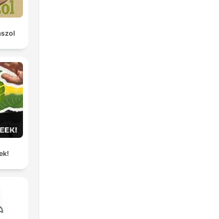
aszol
ek!