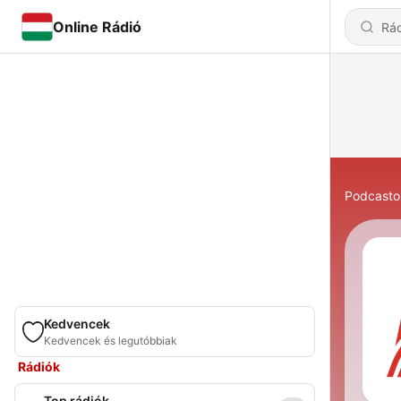
Online Rádió
Podcasto
Kedvencek
Kedvencek és legutóbbiak
Rádiók
Top rádiók