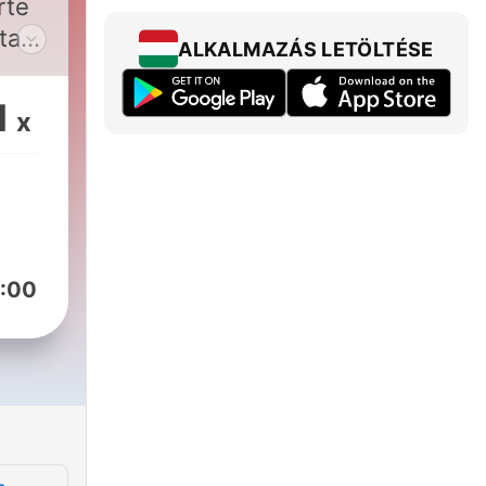
rte
ta
ALKALMAZÁS LETÖLTÉSE
kla
1
x
edro
:00