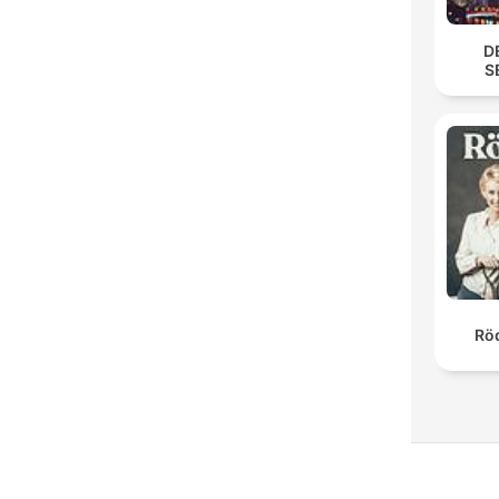
D
S
Röd