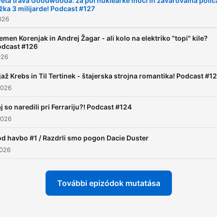
eta trava Goodwooda: za pol nuklearke moči in zavarovalna polic
žka 3 milijarde! Podcast #127
2026
emen Korenjak in Andrej Žagar - ali kolo na elektriko "topi" kile?
odcast #126
026
jaž Krebs in Til Tertinek - štajerska strojna romantika! Podcast #1
2026
j so naredili pri Ferrariju?! Podcast #124
2026
d havbo #1 / Razdrli smo pogon Dacie Duster
2026
További epizódok mutatása