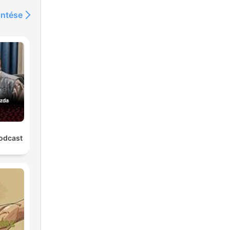
intése
odcast