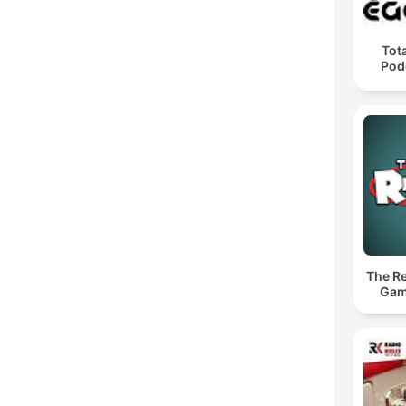
Tota
Pod
The Re
Gam