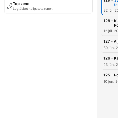
-
129
Sv
Top zene
te
Legtöbbet hallgatott zenék
22 júl. 
-
128
Kl
P
12 júl. 2
-
127
Al
30 jún. 
-
126
Ka
23 jún. 
-
125
Po
10 jún. 