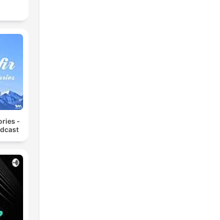
ories -
odcast