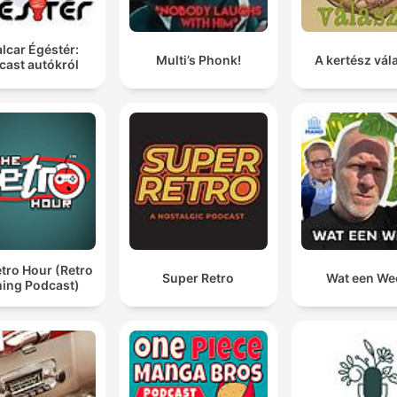
lcar Égéstér:
Multi’s Phonk!
A kertész vál
cast autókról
tro Hour (Retro
Super Retro
Wat een We
ing Podcast)