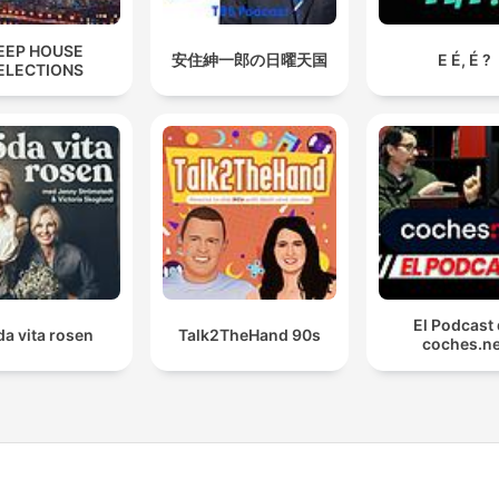
EEP HOUSE
安住紳一郎の日曜天国
E É, É ?
ELECTIONS
El Podcast
a vita rosen
Talk2TheHand 90s
coches.ne