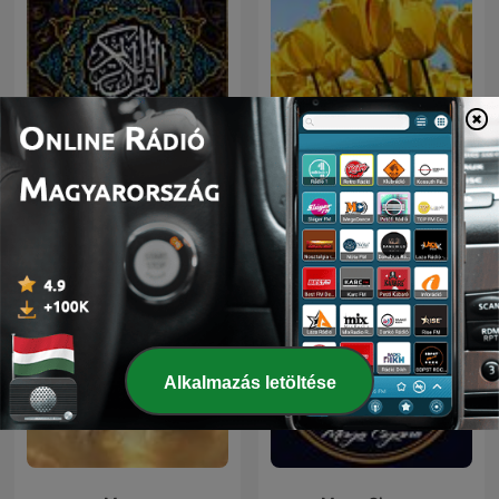
السديس و الشريم | القرآن
a1
الكريم
Alkalmazás letöltése