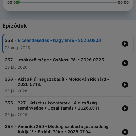
00:00
00:00
Epizódok
-
358
Elcsendesedés • Nagy Imre • 2026.08.01.
08 aug. 2026
-
357
Izsák öröksége • Csókási Pál • 2026.07.25.
29 júl. 2026
-
356
Akit a Fiú megszabadít • Moldován Richárd •
2026.07.18.
29 júl. 2026
-
355
227 - Krisztus közöttetek – A dicsőség
reménysége • Ócsai Tamás • 2026.07.11.
29 júl. 2026
-
354
Amerika 250 – Meddig szabad a „szabadság
földje”? • Erdődi Péter • 2026.07.04.