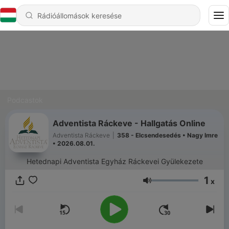
Podcastok
Adventista Ráckeve - Hallgatás Online
Adventista Ráckeve
|
358 - Elcsendesedés • Nagy Imre
• 2026.08.01.
Hetednapi Adventista Egyház Ráckevei Gyülekezete
1
x
Hangerő