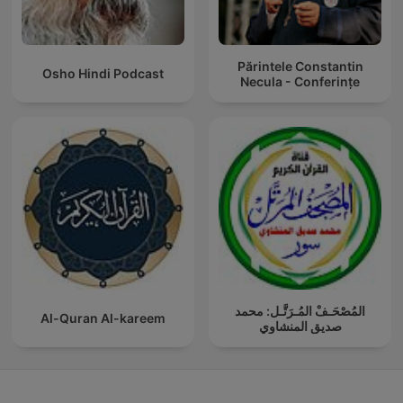
Părintele Constantin
Osho Hindi Podcast
Necula - Conferințe
المُصْحَـفْ المُـرَتَّـل: محمد
Al-Quran Al-kareem
صديق المنشاوي