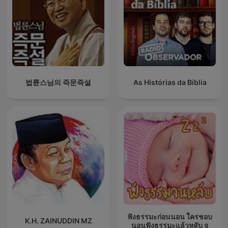
법륜스님의 즉문즉설
As Histórias da Bíblia
ฟังธรรมะก่อนนอน ใครชอบ
K.H. ZAINUDDIN MZ
นอนฟังธรรมะแล้วหลับ จ