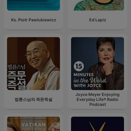
Ks. Piotr Pawlukiewicz
Ed Lapiz
Joyce Meyer Enjoying
법륜스님의 즉문즉설
Everyday Life® Radio
Podcast