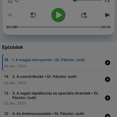
1
x
étrendre.Munkatársainkkal előadásokat, főzőköröket is tartunk
Hangerő
országszerte, hogy felhívjuk a figyelmüket arra, mit tehetnek
egészségük érdekében. Elérhetőség:
elekivendeghaz@gmail.com•www.elekieletmodkozpont.hu
00:00
00:00
Epizódok
-
15
1. A magas vérnyomás • Dr. Pásztor Judit
02 dec. 2023
-
14
2. A csontritkulás • Dr. Pásztor Judit
02 dec. 2023
-
13
3. A vegán táplálkozás és speciális étrendek • Dr.
Pásztor Judit
02 dec. 2023
-
12
4. Az érelmeszesedés • Dr. Pásztor Judit