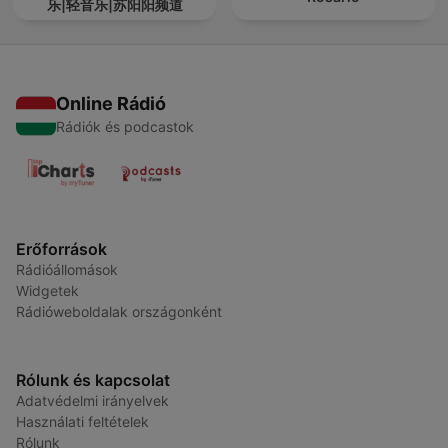
乐|轻音乐|苏阳阳频道
Online Rádió
Rádiók és podcastok
Erőforrások
Rádióállomások
Widgetek
Rádióweboldalak országonként
Rólunk és kapcsolat
Adatvédelmi irányelvek
Használati feltételek
Rólunk