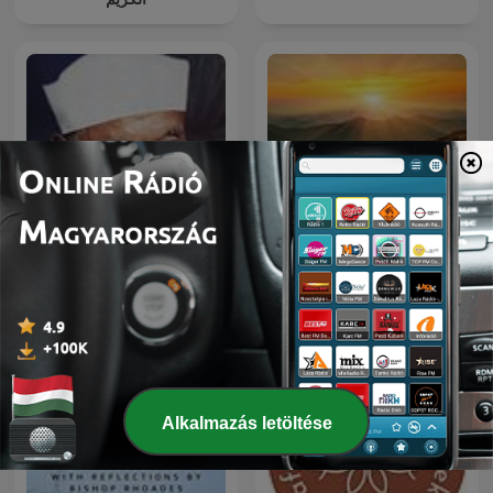
Kerak • Istentiszteletek •
تفسير القرآن الكريم
Zugliget
Alkalmazás letöltése