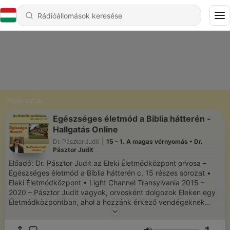
Podcastok
Egészséges életmód a Biblia hátterén -
Hallgatás Online
Dr. Pásztor Judit
|
15 - 1. A magas vérnyomás • Dr.
Pásztor Judit
Előadó: Dr. Pásztor Judit az Eleki Életmódközpont orvosa –
Egészséges életmód a Biblia hátterén c. 15 részes sorozat •
Eleki Életmódközpont • Light Channel Transylvania 2015 –
2020 – Pásztor Judit vagyok, orvosként dolgozok Eleken egy
Életmódközpontban, ahol a hozzánk érkező vendégeknek
elsősorban az életmód változtatásban segítünk, nagy
hangsúlyt fektetve a teljes értékű növényi alapú