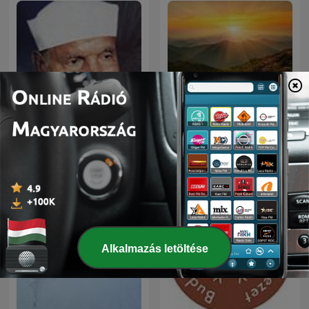
Kerak • Istentiszteletek •
تفسير القرآن الكريم
Zugliget
Alkalmazás letöltése