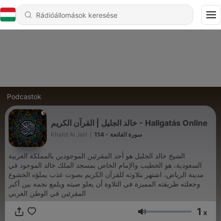
Podcastok
خالد الجليل | القرآن الكريم - Hallgatás Online
Khalid Al Jalil
|
114 - سورة الفاتحة
الشيخ خالد الجليل هو أحد المقرئين الموجودين بالمملكة العربية
السعودية، هو الخطيب والإمام الخاص بمسجد الملك خالد الموجود في
مدينة الرياض، اشتهر بتلاوته للقرآن الكريم بصوت عذب يملؤه الخشوع
وجعلته طريقته المميزة في التلاوة أن يعلو صيته ويلمع نجمه بين أكبر
المقرئين في الوطن العربي
1
x
Hangerő