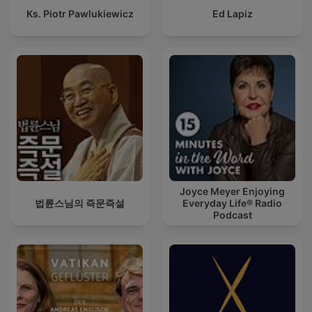
Ks. Piotr Pawlukiewicz
Ed Lapiz
Joyce Meyer Enjoying
법륜스님의 즉문즉설
Everyday Life® Radio
Podcast