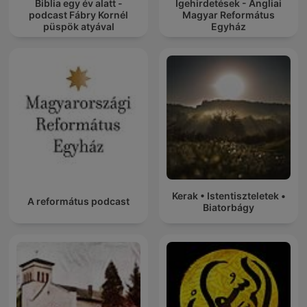
Biblia egy év alatt -
Igehirdetések - Angliai
podcast Fábry Kornél
Magyar Református
püspök atyával
Egyház
Kerak • Istentiszteletek •
A református podcast
Biatorbágy