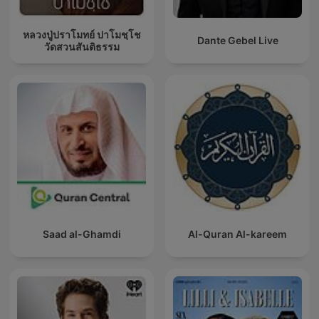
หลวงปู่ปราโมทย์ ปาโมชฺโช
Dante Gebel Live
วัดสวนสันติธรรม
Saad al-Ghamdi
Al-Quran Al-kareem