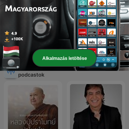
Kerak • Istentiszteletek •
Mago Cigano
Zugliget
Alkalmazás letöltése
Nemzetközi Vallás és spiritualitás
podcastok