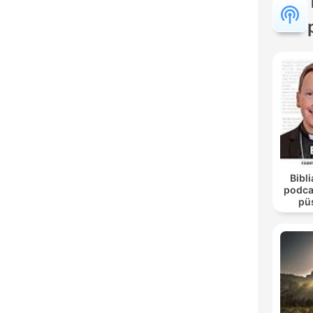
Bibli
podca
pü