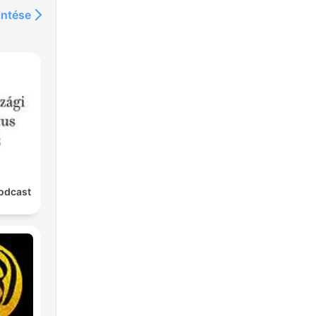
intése
 een
me
l
odcast
e te