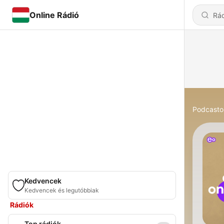
Online Rádió
Podcasto
Kedvencek
Kedvencek és legutóbbiak
Rádiók
Top rádiók