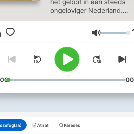
het geloof in een steeds
ongeloviger Nederland.
Journalist David Boogerd 
theoloog Stefan Paas voer
Hangerő
verdiepende gesprekken 
spraakmakende gasten. 📱
Volg @DeOngelooflijke ook
Instagram
(http://www.instagram.com
:00
00
szefoglaló
Átirat
Keresés