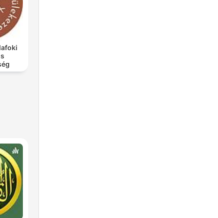
afoki
us
ség