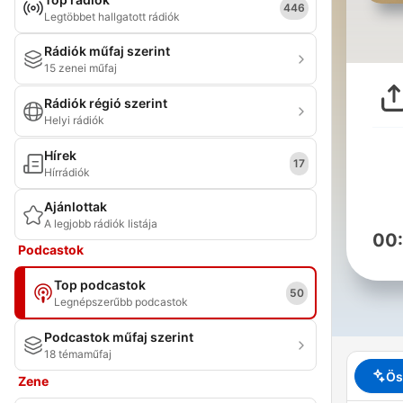
446
Legtöbbet hallgatott rádiók
Rádiók műfaj szerint
15 zenei műfaj
Rádiók régió szerint
Helyi rádiók
Hírek
17
Hírrádiók
Ajánlottak
A legjobb rádiók listája
00
Podcastok
Top podcastok
50
Legnépszerűbb podcastok
Podcastok műfaj szerint
18 témaműfaj
Ös
Zene