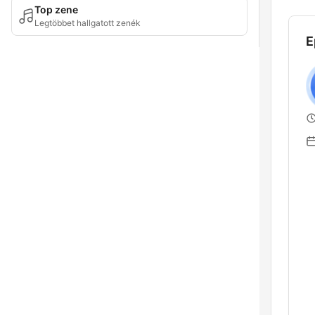
Top zene
Legtöbbet hallgatott zenék
E