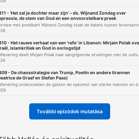
2026
Ernst-Jan Pfout over zingeving en de zoektoc
00:35:04
311 - 'Het zal je dochter maar zijn’ – ds. Wijnand Zondag over
naar een 'best account'
epressie, de stem van God en een onvoorstelbare preek
De gok van Pascal en het uitproberen van gel
00:42:45
026
Lieke Marsman: Spirituele ervaring tijdens ziek
00:46:36
310 - Het rauwe verhaal van een 'refo' in Libanon: Mirjam Polak ov
raël, islamkritiek en God in oorlogstijd
Afsluiting en terugblik op de aflevering
00:59:00
In deze aflevering deelt Mirjam Polak haar aangrijpende ervaringen met de cultuurschok en de trauma's die zij ervoer na haar terugkeer uit Libanon naar Nederland. Ze bespreekt de extreme contrasten tussen de chaos en econo
026
attints egy fejezetre, hogy közvetlenül ahhoz a pillanathoz ugorj
309 - De chaosstrategie van Trump, Poetin en andere tirannen
elések
Beatrice de Graaf en Stefan Paas)
In deze aflevering onderzoeken de gasten de opkomst van sterke mannen en de definitie van tirannie, met een focus op de politieke strategieën van Poetin. De discussie belicht hoe autoritaire le
2026
Je sluit in ieder geval de deur... voor het toelaten van
dingen die je niet kan bewijzen.
00:02:08 · Arjen Lubach beschrijft wat de gevolgen zijn van e
További epizódok mutatása
wereldbeeld dat enkel gebaseerd is op bewijsbaarheid.
Humor doet hetzelfde. It vindt een omgangsvorm voo