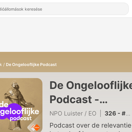
k
De Ongelooflijke Podcast
De Ongelooflijk
Podcast -
Hallgatás Onlin
NPO Luister / EO
|
326 - #313 - Geloven in God? Arjen Lubach, Herman Finkers, Lieke Marsman, Typhoon e.a. | The Best Of Ongelooflijke
Podcast over de relevantie