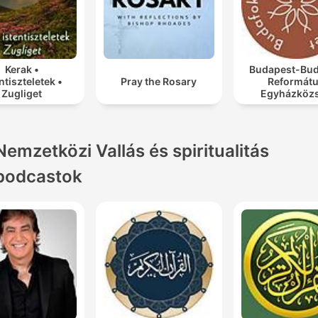
Kerak •
Budapest-Bud
ntiszteletek •
Pray the Rosary
Reformát
Zugliget
Egyházköz
Nemzetközi Vallás és spiritualitás
podcastok