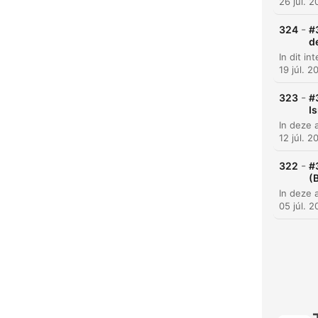
26 júl. 
-
324
#
d
19 júl. 2
-
323
#
Is
12 júl. 2
K
-
322
#
Kiem
(
05 júl. 