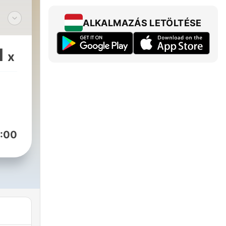
ALKALMAZÁS LETÖLTÉSE
en
en
1
x
met
 op
/deongelooflijke/)
:00