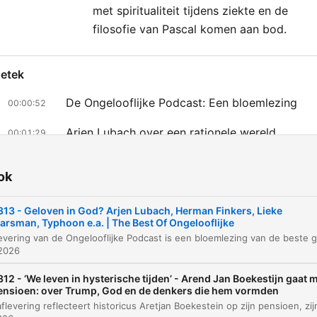
met spiritualiteit tijdens ziekte en de
filosofie van Pascal komen aan bod.
zetek
De Ongelooflijke Podcast: Een bloemlezing
00:00:52
Arjen Lubach over een rationele wereld
00:01:29
Herman Finkers en de schoonheid van het abs
00:06:05
ok
De rol en de misstanden van de Katholieke Ker
00:09:06
313 - Geloven in God? Arjen Lubach, Herman Finkers, Lieke
Geaardheid en Apotheïsme
00:12:50
arsman, Typhoon e.a. | The Best Of Ongelooflijke
De fascinatie van Aafke Romeijn
 2026
00:15:01
312 - ‘We leven in hysterische tijden’ - Arend Jan Boekestijn gaat 
Milder worden in het geloof
00:21:33
ensioen: over Trump, God en de denkers die hem vormden
Typhoon en de spiritualiteit van de tijdgeest
00:27:24