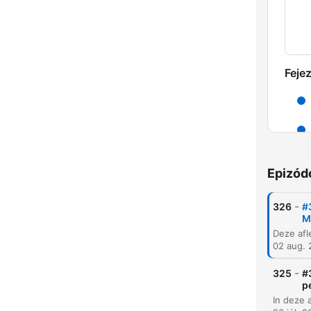
Feje
Epizód
-
326
#
M
02 aug.
-
325
#
p