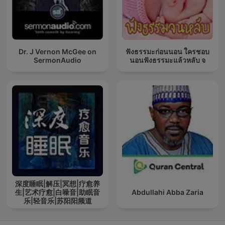
Dr. J Vernon McGee on
ฟังธรรมะก่อนนอน ใครชอบ
SermonAudio
นอนฟังธรรมะแล้วหลับ จ
深度睡眠|解压|冥想|疗愈养
生|艺术疗愈|白噪音|助眠音
Abdullahi Abba Zaria
乐|轻音乐|苏阳阳频道