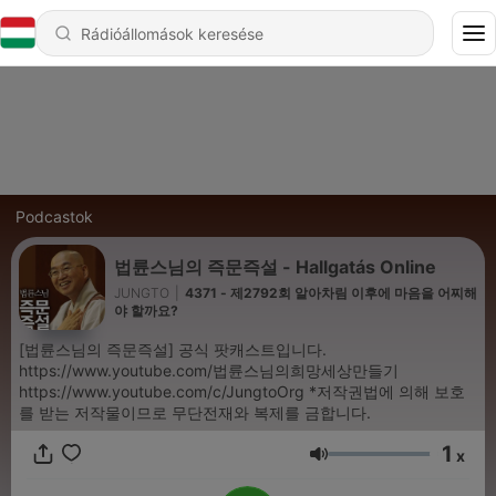
Podcastok
법륜스님의 즉문즉설 - Hallgatás Online
JUNGTO
|
4371 - 제2792회 알아차림 이후에 마음을 어찌해
야 할까요?
[법륜스님의 즉문즉설] 공식 팟캐스트입니다.
https://www.youtube.com/법륜스님의희망세상만들기
https://www.youtube.com/c/JungtoOrg *저작권법에 의해 보호
를 받는 저작물이므로 무단전재와 복제를 금합니다.
1
x
Hangerő