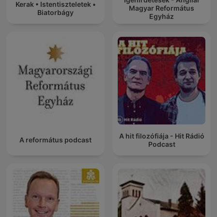
Kerak • Istentiszteletek •
Magyar Református
Biatorbágy
Egyház
A hit filozófiája - Hit Rádió
A református podcast
Podcast