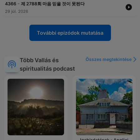
-
4366
제 2788회 마음 믿을 것이 못된다
29 júl. 2026
További epizódok mutatása
Összes megtekintése
Több Vallás és
spiritualitás podcast
Igehirdetések - Angliai