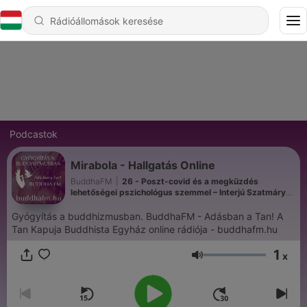
Podcastok
Mirabola - Hallgatás Online
BuddhaFM
|
26 - Poszt-covid és a megküzdés
lehetőségei pszichológus szemmel – Interjú Szatmáry
Ildikóval
Gyógyítás a buddhizmusban. BuddhaFM - Adásban a Tan! A
Tan Kapuja Buddhista Egyház online rádiója - buddhafm.hu
1
x
Hangerő