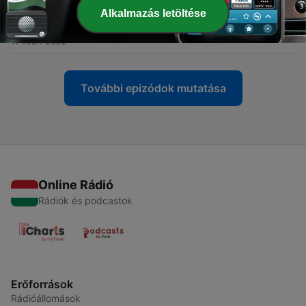
Alkalmazás letöltése
-
22
Piyadasszi Mahá Theró: A paritta szutták értéke
17 febr. 2022
További epizódok mutatása
Online Rádió
Rádiók és podcastok
Erőforrások
Rádióállomások