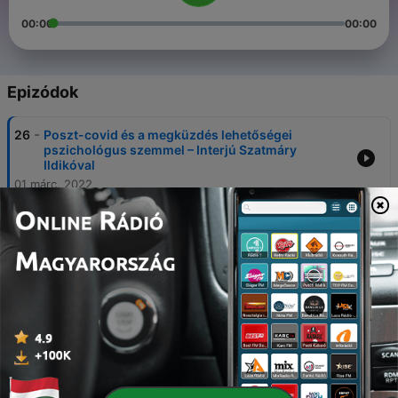
00:00
00:00
Epizódok
-
26
Poszt-covid és a megküzdés lehetőségei
pszichológus szemmel – Interjú Szatmáry
Ildikóval
01 márc. 2022
-
25
Beszélgetés Erdélyi Zoltán
természetgyógyásszal, a Lungkhor Intézet
alapítójával
17 febr. 2022
-
24
Cser Zoltán előadása a tibeti orvoslásról
17 febr. 2022
-
23
Galambos Péter: A kínai és tibeti hagyományos
orvoslás
17 febr. 2022