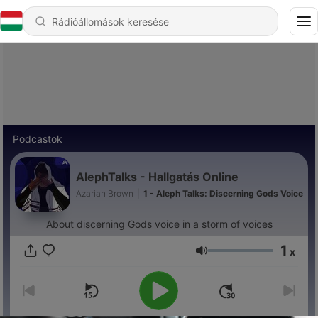
Podcastok
AlephTalks - Hallgatás Online
Azariah Brown
|
1 - Aleph Talks: Discerning Gods Voice
About discerning Gods voice in a storm of voices
1
x
Hangerő