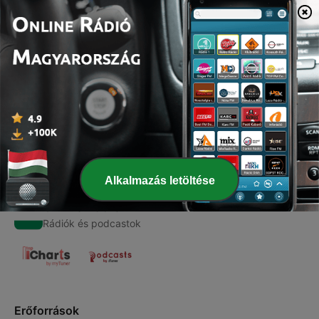
00:00
00:00
Epizódok
-
1
Aleph Talks: Discerning Gods Voice
01 május 2021
Alkalmazás letöltése
Online Rádió
Rádiók és podcastok
Erőforrások