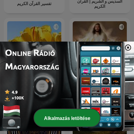
السديس و الشريم | القرآن
تفسير القرآن الكريم
الكريم
a1
Mercy
Alkalmazás letöltése