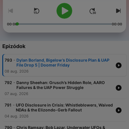
00:00
00:00
Epizódok
-
793
Dylan Borland, Bigelow’s Disclosure Plan & UAP
File Drop 5 | Doomer Friday
08 aug. 2026
-
792
Danny Sheehan: Grusch’s Hidden Role, AARO
Failures & the UAP Power Struggle
07 aug. 2026
-
791
UFO Disclosure in Crisis: Whistleblowers, Waived
NDAs & the Elizondo-Gerb Fallout
04 aug. 2026
-
790
Chris Ramsay: Bob Lazar, Underwater UFOs &