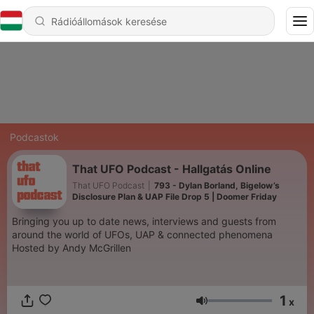
Podcastok
That UFO Podcast - Hallgatás Online
That UFO Podcast
|
793 - Dylan Borland, Bigelow’s
Disclosure Plan & UAP File Drop 5 | Doomer Friday
Bringing you up to date news, interviews and guests from
around the world of UFOs, UAP & connected phenomena
Hosted by Andy McGrillen
1
x
Hangerő