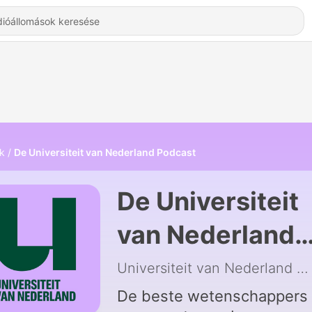
k
De Universiteit van Nederland Podcast
De Universiteit
van Nederland
Podcast -
Universiteit van Nederland
|
Hallgatás Onlin
De beste wetenschappers