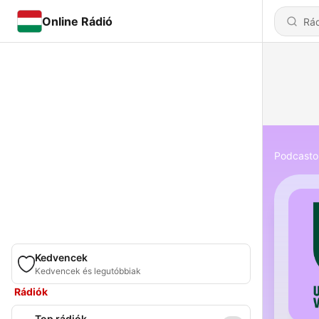
Online Rádió
Podcasto
Kedvencek
Kedvencek és legutóbbiak
Rádiók
Top rádiók