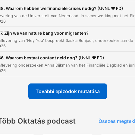
8. Waarom hebben we financiële crises nodig? (UvNL ❤️ FD)
Obstakels voor grensoverschrijdende handel e
00:04:05
arbeid
2026
Europees denken versus nationaal belang
00:06:12
7. Zijn we van nature bang voor migranten?
Specialisatie en nichemarkten als
In deze aflevering van 'Hey You' bespreekt Saskia Bonjour, onderzoeker aan de Universiteit van Amsterdam, de complexe dynam
00:06:55
concurrentiemiddel
2026
De rol van technologie en automatisering
00:07:39
6. Waarom bestaat contant geld nog? (UvNL ❤️ FD)
In deze aflevering onderzoeken Anna Dijkman van het Financiële Dagblad en jurist/econ
Aanpassingsvermogen voor de toekomst
00:08:38
2026
Europa als betrouwbare omgeving en
00:09:08
randvoorwaarden
További epizódok mutatása
attints egy fejezetre, hogy közvetlenül ahhoz a pillanathoz ugorj
elések
Több Oktatás podcast
Összes megtek
Er staan haaks op het idee van een interne markt... w
dat zou betekenen dat die barrières er niet meer