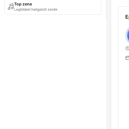
Top zene
Legtöbbet hallgatott zenék
E