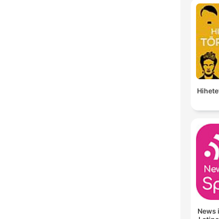
Hihete
News 