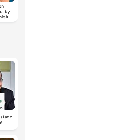
sh
s, by
nish
Ustadz
at