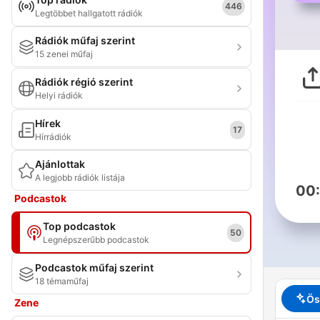
446
Legtöbbet hallgatott rádiók
Rádiók műfaj szerint
15 zenei műfaj
Rádiók régió szerint
Helyi rádiók
Hírek
17
Hírrádiók
Ajánlottak
A legjobb rádiók listája
00
Podcastok
Top podcastok
50
Legnépszerűbb podcastok
Podcastok műfaj szerint
18 témaműfaj
Ös
Zene