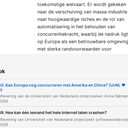
toekomstige welvaart. Er wordt gekeken
naar de verschuiving van massa-industrie
naar hoogwaardige niches en de rol van
automatisering in het behouden van
concurrentiekracht, waarbij de nadruk ligt
op Europa als een betrouwbare omgevin
met sterke randvoorwaarden voor
bedrijven en werknemers.
ok
zetek
De veranderende wereldmarkt en de positie v
0. Kan Europa nog concurreren met Amerika en China? (UvNL ❤️
00:00:05
D)
Europa
 2026
De zoektocht naar Europa's Unique Selling Poi
00:01:28
9. Hoe kan één iemand het hele internet laten crashen?
Diversiteit in Europese economische structure
00:02:42
 2026
De kracht van de interne markt
00:03:28