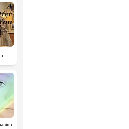
nd
0
ou
 die
e
panish