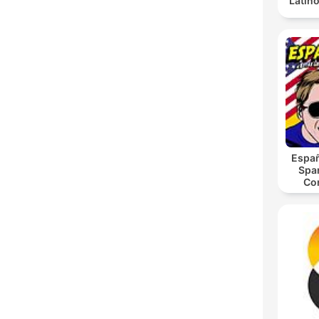
Latino
Españ
Spa
Co