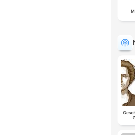
M
Gesch
G