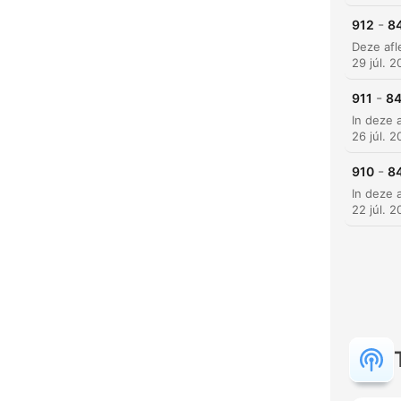
-
912
84
29 júl. 
-
911
84
26 júl. 
-
910
84
22 júl. 
K
Kiem