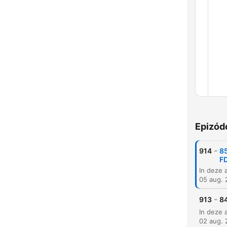
Epizód
Feje
-
914
85
F
05 aug.
-
913
84
02 aug.