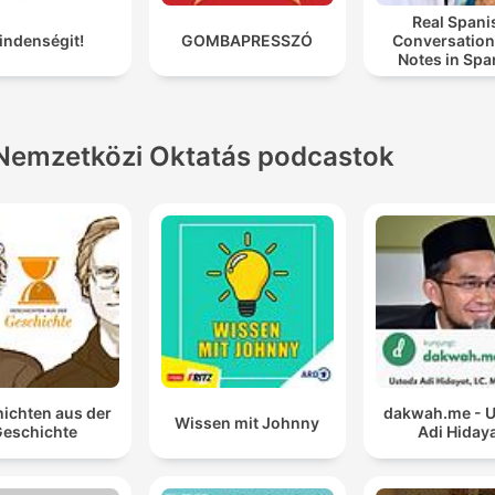
Real Spani
indenségit!
GOMBAPRESSZÓ
Conversation
Notes in Spa
Nemzetközi Oktatás podcastok
ichten aus der
dakwah.me - 
Wissen mit Johnny
eschichte
Adi Hiday