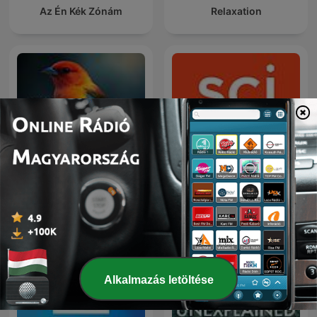
Az Én Kék Zónám
Relaxation
Bird Sounds
Science Friday
Alkalmazás letöltése