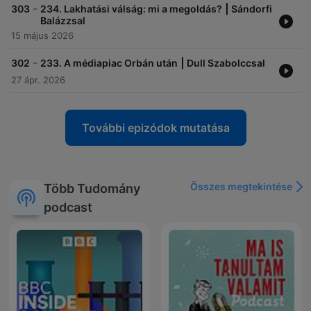
-
303
234. Lakhatási válság: mi a megoldás? ⎮ Sándorfi
Balázzsal
15 május 2026
-
302
233. A médiapiac Orbán után ⎮ Dull Szabolccsal
27 ápr. 2026
További epizódok mutatása
Összes megtekintése
Több Tudomány
podcast