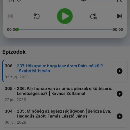
x
Hangerő
00:00
00:00
Epizódok
-
306
237. Hőkupola: hogy lesz áram Paks nélkül?
⎮Szabó M. István
02 aug. 2026
-
305
236. Pár hónap van az uniós pénzek elköltésére.
Lehetséges ez? ⎮ Kovács Zoltánnal
27 júl. 2026
-
304
235. Minőség az egészségügyben ⎮Belicza Éva,
Hegedűs Zsolt, Tamás László János
06 júl. 2026