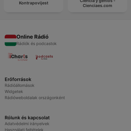
Ciencia y genios -
Kontrapovijest
Cienciaes.com
Online Rádió
Rádiók és podcastok
Erőforrások
Rádióállomások
Widgetek
Rádióweboldalak országonként
Rólunk és kapcsolat
Adatvédelmi irányelvek
Használati feltételek