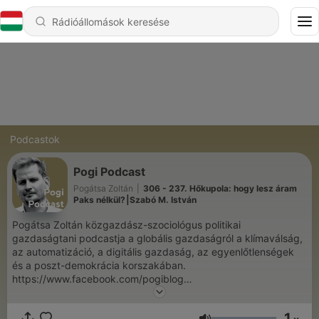
Podcastok
Pogi Podcast
Pogátsa Zoltán
|
306 - 237. Hőkupola: hogy lesz áram
Paks nélkül?⎮Szabó M. István
Pogátsa Zoltán közgazdász-szociológus politikai
gazdaságtani podcastja a globális gazdaságról a klímaválság,
az automatizáció, a digitális gazdaság, az egyenlőtlenségek
és a poszt-demokrácia korszakában.
https://www.facebook.com/pogiblog
https://www.patreon.com/pogipodcast
1