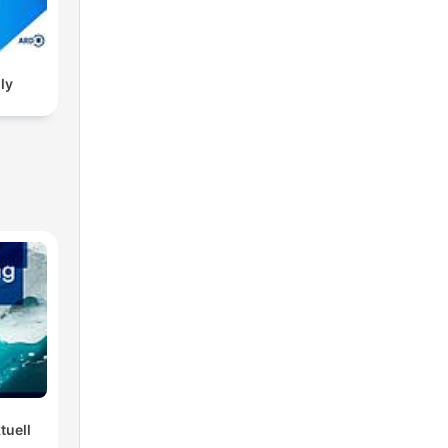
ly
tuell