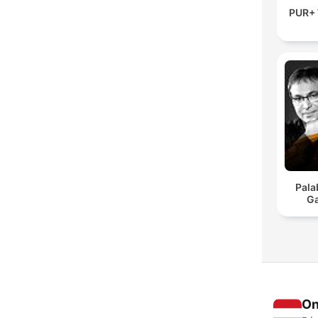
PUR+ 
Pala
Ga
On