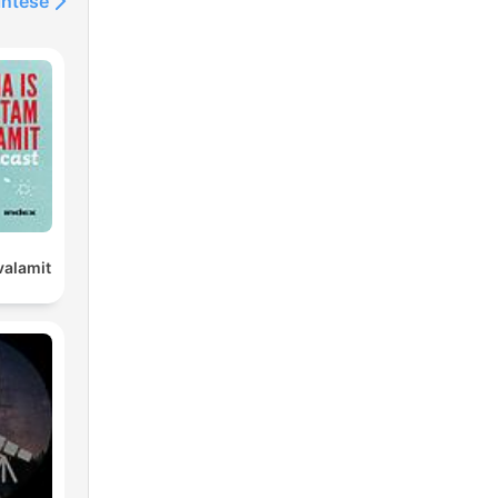
intése
valamit