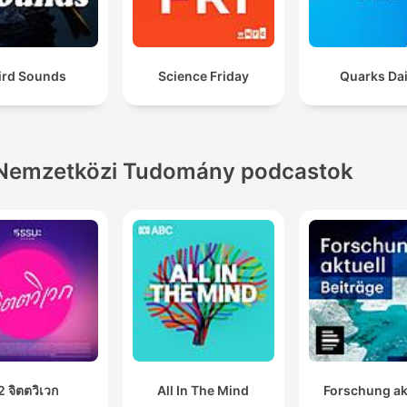
ird Sounds
Science Friday
Quarks Dai
Nemzetközi Tudomány podcastok
2 จิตตวิเวก
All In The Mind
Forschung ak