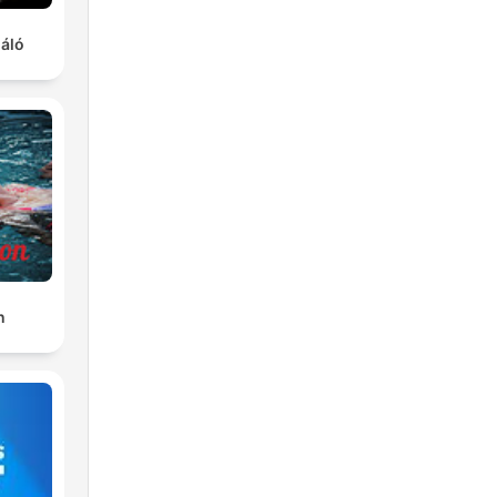
gáló
n