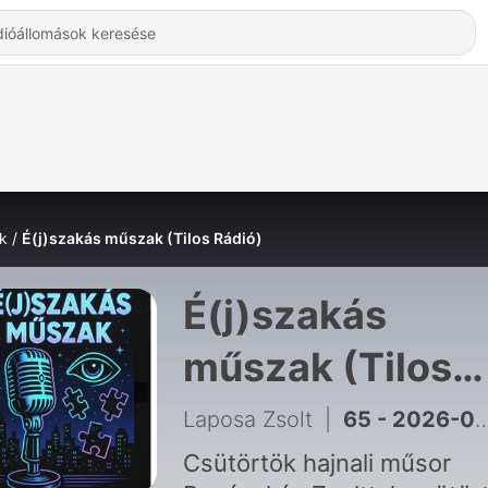
k
É(j)szakás műszak (Tilos Rádió)
É(j)szakás
műszak (Tilos
Rádió) - Hallgat
Laposa Zsolt
|
65 - 2026-08-06
Online
Csütörtök hajnali műsor