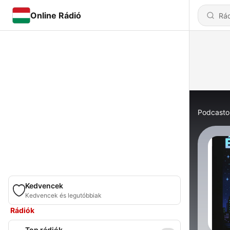
Online Rádió
Podcasto
Kedvencek
Kedvencek és legutóbbiak
Rádiók
Top rádiók