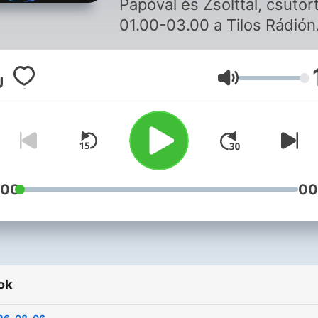
Papóval és Zsolttal, csütör
01.00-03.00 a Tilos Rádión
Sajnos jogi okokból a zené
túlnyomó részét ki kell
Hangerő
vágnom, de a teljes műsor
megtalálható a Tilos Rádió
archívumában.
:00
00
ok