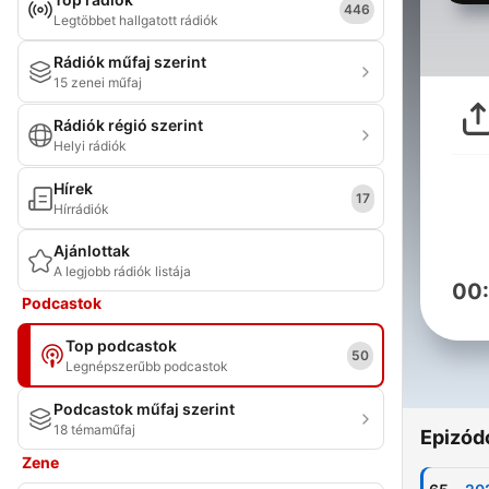
446
Legtöbbet hallgatott rádiók
Rádiók műfaj szerint
15 zenei műfaj
Rádiók régió szerint
Helyi rádiók
Hírek
17
Hírrádiók
Ajánlottak
A legjobb rádiók listája
00
Podcastok
Top podcastok
50
Legnépszerűbb podcastok
Podcastok műfaj szerint
18 témaműfaj
Epizód
Zene