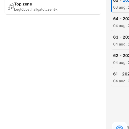
-
65
20
Top zene
06 aug.
Legtöbbet hallgatott zenék
-
64
20
04 aug.
-
63
20
04 aug.
-
62
20
04 aug.
-
61
20
04 aug.