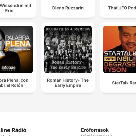
Wissendrin mit
Diego Ruzzarin
That UFO Pod
Eric
bra Plena, con
Roman History- The
StarTalk Ra
briel Rolón
Early Empire
line Rádió
Erőforrások