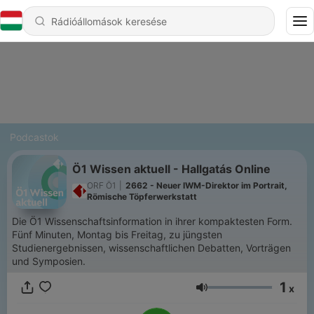
Podcastok
Ö1 Wissen aktuell - Hallgatás Online
ORF Ö1
|
2662 - Neuer IWM-Direktor im Portrait,
Römische Töpferwerkstatt
Die Ö1 Wissenschaftsinformation in ihrer kompaktesten Form.
Fünf Minuten, Montag bis Freitag, zu jüngsten
Studienergebnissen, wissenschaftlichen Debatten, Vorträgen
und Symposien.
1
x
Hangerő