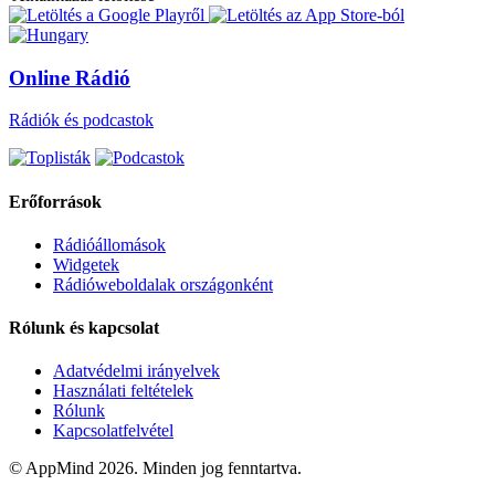
Online Rádió
Rádiók és podcastok
Erőforrások
Rádióállomások
Widgetek
Rádióweboldalak országonként
Rólunk és kapcsolat
Adatvédelmi irányelvek
Használati feltételek
Rólunk
Kapcsolatfelvétel
© AppMind 2026. Minden jog fenntartva.