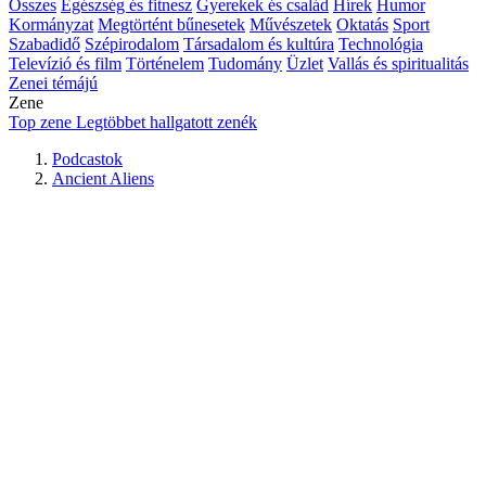
Összes
Egészség és fitnesz
Gyerekek és család
Hírek
Humor
Kormányzat
Megtörtént bűnesetek
Művészetek
Oktatás
Sport
Szabadidő
Szépirodalom
Társadalom és kultúra
Technológia
Televízió és film
Történelem
Tudomány
Üzlet
Vallás és spiritualitás
Zenei témájú
Zene
Top zene
Legtöbbet hallgatott zenék
Podcastok
Ancient Aliens