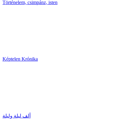
Történelem, csimpánz, isten
Képtelen Krónika
ألف ليلة وليلة