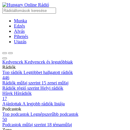
Online Rádió
Munka
Edzés
Alvás
Pihenés
Utazás
Kedvencek
Kedvencek és legutóbbiak
Rádiók
Top rádiók
Legtöbbet hallgatott rádiók
446
Rádiók műfaj szerint
15 zenei műfaj
Rádiók régió szerint
Helyi rádiók
Hírek
Hírrádiók
17
Ajánlottak
A legjobb rádiók listája
Podcastok
Top podcastok
Legnépszerűbb podcastok
50
Podcastok műfaj szerint
18 témaműfaj
Zene