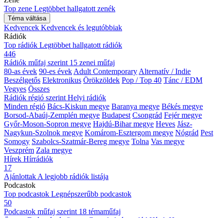
Top zene
Legtöbbet hallgatott zenék
Téma váltása
Kedvencek
Kedvencek és legutóbbiak
Rádiók
Top rádiók
Legtöbbet hallgatott rádiók
446
Rádiók műfaj szerint
15 zenei műfaj
80-as évek
90-es évek
Adult Contemporary
Alternatív / Indie
Beszélgetős
Elektronikus
Örökzöldek
Pop / Top 40
Tánc / EDM
Vegyes
Összes
Rádiók régió szerint
Helyi rádiók
Minden régió
Bács-Kiskun megye
Baranya megye
Békés megye
Borsod-Abaúj-Zemplén megye
Budapest
Csongrád
Fejér megye
Győr-Moson-Sopron megye
Hajdú-Bihar megye
Heves
Jász-
Nagykun-Szolnok megye
Komárom-Esztergom megye
Nógrád
Pest
Somogy
Szabolcs-Szatmár-Bereg megye
Tolna
Vas megye
Veszprém
Zala megye
Hírek
Hírrádiók
17
Ajánlottak
A legjobb rádiók listája
Podcastok
Top podcastok
Legnépszerűbb podcastok
50
Podcastok műfaj szerint
18 témaműfaj