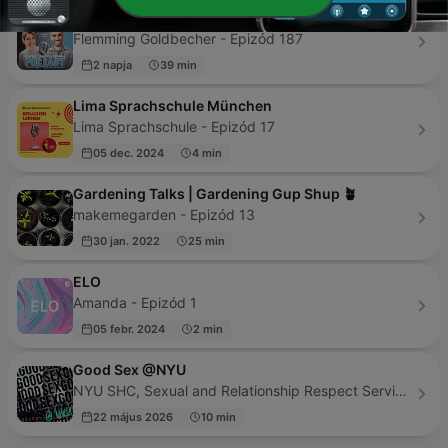
Deutsches Geplapper - Echtes Deutsch lernen
Flemming Goldbecher - Epizód 187
2 napja
39 min
Lima Sprachschule München
Lima Sprachschule - Epizód 17
05 dec. 2024
4 min
Gardening Talks | Gardening Gup Shup 🪴
makemegarden - Epizód 13
30 jan. 2022
25 min
ELO
Amanda - Epizód 1
05 febr. 2024
2 min
Good Sex @NYU
NYU SHC, Sexual and Relationship Respect Services, and Student Wellbeing - Epizód 118
22 május 2026
10 min