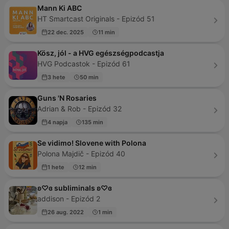
Mann Ki ABC
HT Smartcast Originals - Epizód 51
22 dec. 2025
11 min
Kösz, jól - a HVG egészségpodcastja
HVG Podcastok - Epizód 61
3 hete
50 min
Guns 'N Rosaries
Adrian & Rob - Epizód 32
4 napja
135 min
Se vidimo! Slovene with Polona
Polona Majdič - Epizód 40
1 hete
12 min
ʚ♡ɞ subliminals ʚ♡ɞ
addison - Epizód 2
26 aug. 2022
1 min