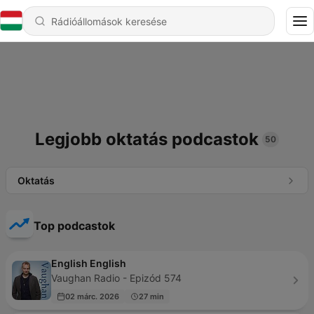
Legjobb oktatás podcastok
50
Oktatás
Top podcastok
English English
Vaughan Radio - Epizód 574
02 márc. 2026
27 min