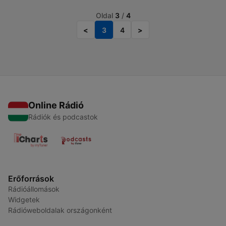
Oldal
3
/
4
<
3
4
>
Online Rádió
Rádiók és podcastok
Erőforrások
Rádióállomások
Widgetek
Rádióweboldalak országonként