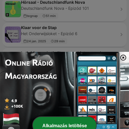
Hörsaal - Deutschlandfunk Nova
Deutschlandfunk Nova - Epizód 101
tegnap
51 min
Klaar voor de Stap
Het Onderwijsloket - Epizód 6
24 jan. 2025
29 min
Latinitium — Latin literature, history, and
expressions
latinitium.com - Epizód 91
03 május 2023
3 min
Balado Réussite
Cégep Édouard-Montpetit - Epizód 7
09 febr. 2021
16 min
Learn Spanish | SpanishPod101.com
SpanishPod101.com - Epizód 69
23 órája
5 min
Alkalmazás letöltése