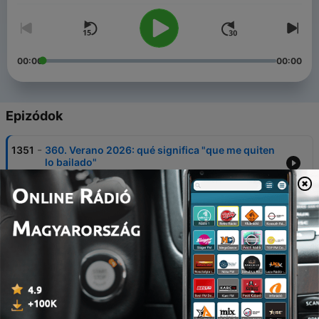
00:00
00:00
Epizódok
-
1351
360. Verano 2026: qué significa "que me quiten
lo bailado"
06 aug. 2026
-
1350
359. Español para el verano: lo que sí o sí debes
conocer
30 júl. 2026
-
1349
358. ¿Sabes qué significa "caer redondo" o
"caer una bronca"?
23 júl. 2026
-
1348
357. 8 palabras del "español real" que necesitas