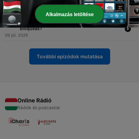
conocer hoy. ¡Empieza a sonar como un nativo!
16 júl. 2026
Alkalmazás letöltése
-
1347
356. Miedo al hablar español. ¿Por qué te
bloqueas?
09 júl. 2026
További epizódok mutatása
Online Rádió
Rádiók és podcastok