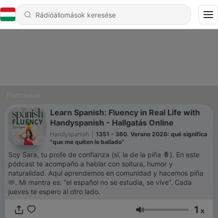
Podcastok
Learn Spanish: Fluency in Real Life with
Handyspanish - Hallgatás Online
Handyspanish
|
1351 - 360. Verano 2026: qué significa
"que me quiten lo bailado"
Soy Sara, tu profe de confianza (sí, la de la piña 🍍). En este
pódcast te acompaño a hablar con soltura, humor y
naturalidad. Aquí aprendemos en comunidad y hacemos piña
🫶. Mi mantra es: “el español no se estudia, se vive”. Cada
jueves te espero al otro lado.
1
x
Hangerő