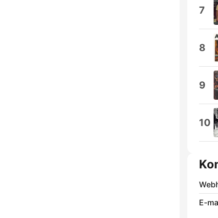
7
8
9
10
Ko
Webh
E-mai