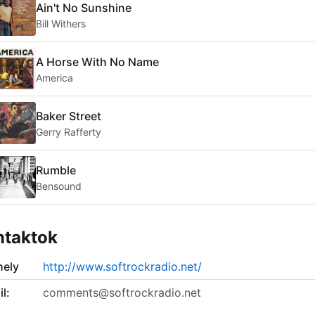
Ain't No Sunshine
Bill Withers
A Horse With No Name
America
Baker Street
Gerry Rafferty
Rumble
Bensound
ntaktok
ely
http://www.softrockradio.net/
l:
comments@softrockradio.net