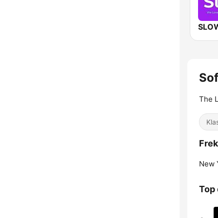
SLO
Sof
The L
Kla
Frek
New Y
Top 