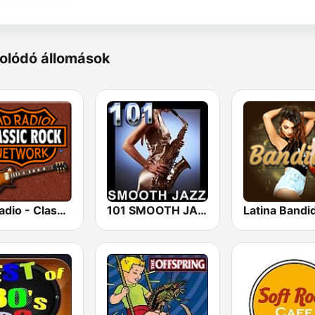
olódó állomások
HD Radio - Classic Rock
101 SMOOTH JAZZ
Latina Bandi