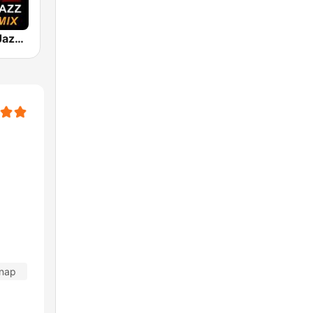
101 Smooth Jazz Mellow Mix
 nap