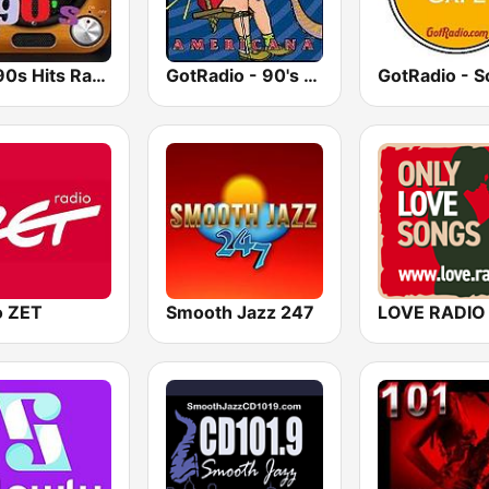
80s 90s Hits Radio
GotRadio - 90's Alternative
o ZET
Smooth Jazz 247