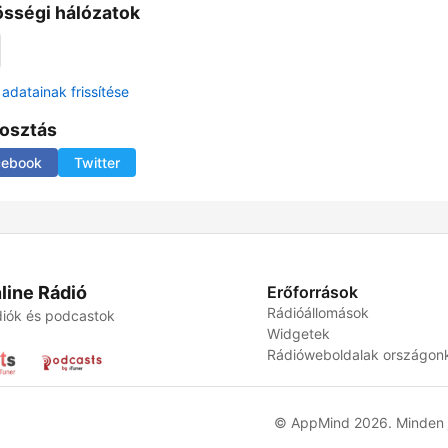
sségi hálózatok
adatainak frissítése
osztás
cebook
Twitter
line Rádió
Erőforrások
Rádióállomások
iók és podcastok
Widgetek
Rádióweboldalak országon
© AppMind 2026. Minden j