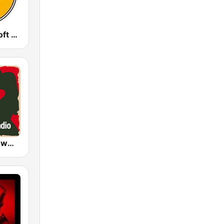
GotRadio - Soft Rock Cafe
LOVE RADIO www.LOVE.radio