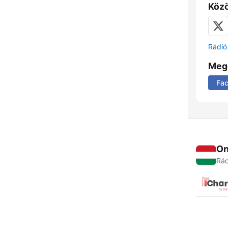
Közö
Rádió 
Meg
Fa
On
Rád