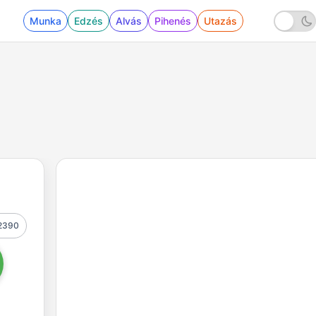
Munka
Edzés
Alvás
Pihenés
Utazás
2390