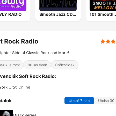
WLY RADIO
Smooth Jazz CD 101.9 FM
t Rock Radio
ighter Side of Classic Rock and More!
sszikus rock
80-as évek
Örökzöldek
venciák Soft Rock Radio:
ork City:
Online
dalok
Utolsó 7 nap
Utolsó 30
Discoveries