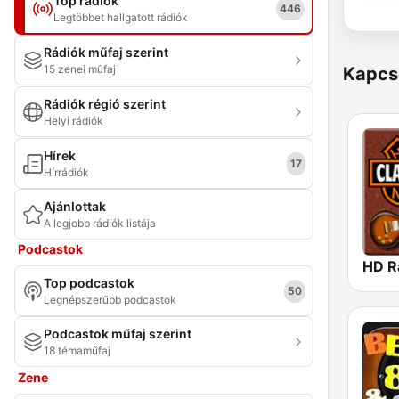
Top rádiók
446
Legtöbbet hallgatott rádiók
Rádiók műfaj szerint
15 zenei műfaj
Kapcs
Rádiók régió szerint
Helyi rádiók
Hírek
17
Hírrádiók
Ajánlottak
A legjobb rádiók listája
Podcastok
Top podcastok
50
Legnépszerűbb podcastok
Podcastok műfaj szerint
18 témaműfaj
Zene