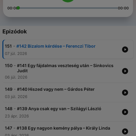
00:00
00:00
Epizódok
-
151
#142 Bizalom kérdése – Ferenczi Tibor
07 júl. 2026
-
150
#141 Egy fájdalmas veszteség után – Sinkovics
Judit
06 júl. 2026
-
149
#140 Hiszed vagy nem – Gárdos Péter
03 júl. 2026
-
148
#139 Anya csak egy van – Szilágyi László
23 ápr. 2026
-
147
#138 Egy nagyon kemény pálya – Király Linda
03 ápr. 2026