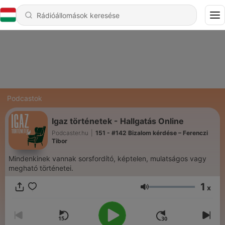
Podcastok
Igaz történetek - Hallgatás Online
Podcaster.hu
|
151 - #142 Bizalom kérdése – Ferenczi
Tibor
Mindenkinek vannak sorsfordító, képtelen, mulatságos vagy
megható történetei.
1
x
Hangerő