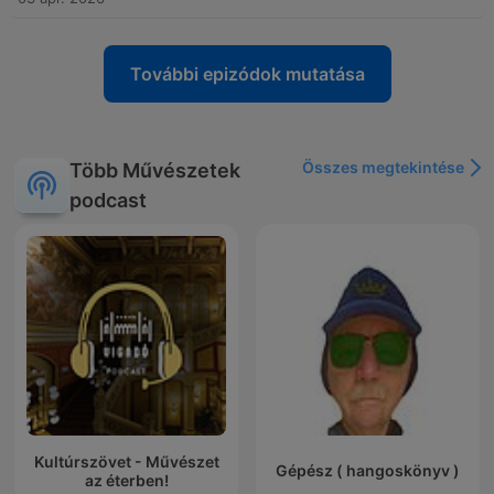
További epizódok mutatása
Összes megtekintése
Több Művészetek
podcast
Kultúrszövet - Művészet
Gépész ( hangoskönyv )
az éterben!