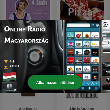
Brit Lit Book Club
EE
Alkalmazás letöltése
Alla Radice
Life Is Strange