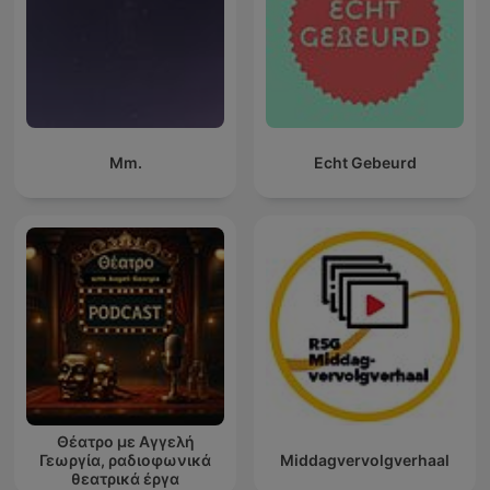
Mm.
Echt Gebeurd
Θέατρο με Αγγελή
Γεωργία, ραδιοφωνικά
Middagvervolgverhaal
θεατρικά έργα