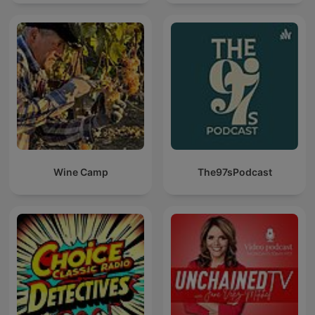
Wine Camp
The97sPodcast