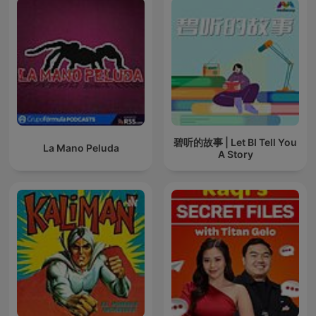
碧听的故事 | Let BI Tell You
La Mano Peluda
A Story