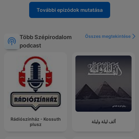
További epizódok mutatása
Összes megtekintése
Több Szépirodalom
podcast
Rádiószínház - Kossuth
ألف ليلة وليلة
plusz