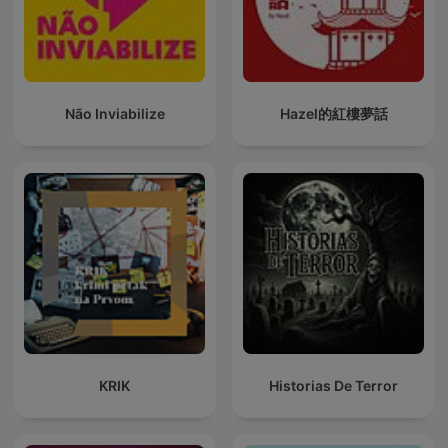
Não Inviabilize
Hazel的紅樓夢話
KRIK
Historias De Terror