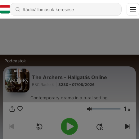
Podcastok
The Archers - Hallgatás Online
BBC Radio 4
|
3230 - 07/08/2026
Contemporary drama in a rural setting.
1
x
Hangerő