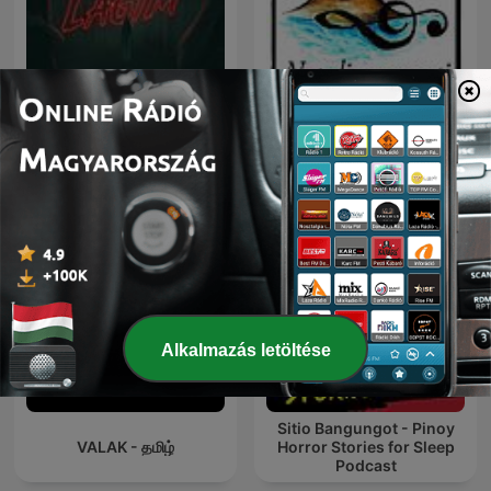
Gabi ng Lagim
Napoli e racconti
Alkalmazás letöltése
Sitio Bangungot - Pinoy
VALAK - தமிழ்
Horror Stories for Sleep
Podcast