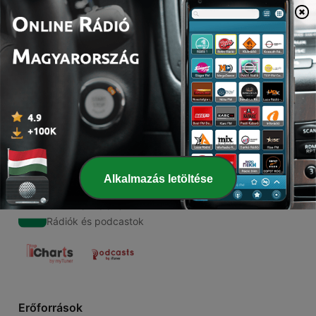
00:00
00:00
Epizódok
-
1
Cuphead PODCAST!
14 május 2019
Alkalmazás letöltése
Online Rádió
Rádiók és podcastok
Erőforrások