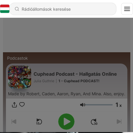
Podcastok
Cuphead Podcast - Hallgatás Online
Julia Guthrie
|
1 - Cuphead PODCAST!
Made by Robert, Caden, Aaron, Ryan, And Mina. Also, enjoy.
1
x
Hangerő