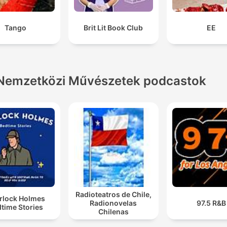
Tango
Brit Lit Book Club
EE
Nemzetközi Művészetek podcastok
Radioteatros de Chile,
rlock Holmes
Radionovelas
97.5 R&B
time Stories
Chilenas