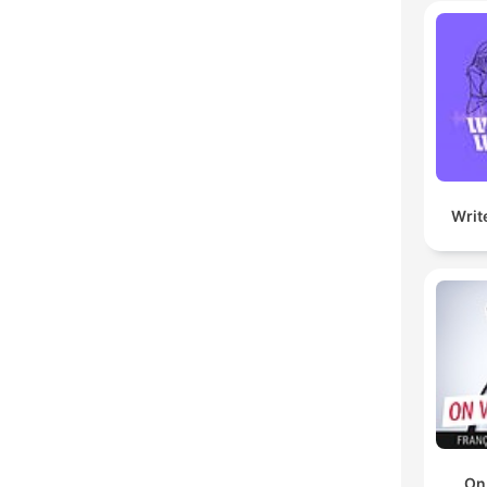
Writ
On