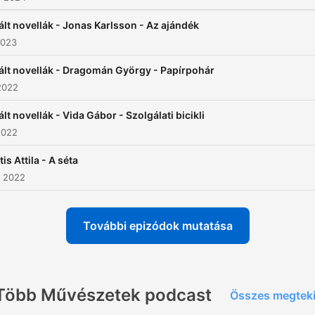
ált novellák - Jonas Karlsson - Az ajándék
2023
ált novellák - Dragomán György - Papírpohár
2022
ált novellák - Vida Gábor - Szolgálati bicikli
2022
tis Attila - A séta
. 2022
További epizódok mutatása
Több Művészetek podcast
Összes megtek