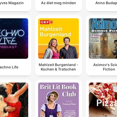
yves Magazin
Az élet meg minden
Anno Budap
Mahlzeit Burgenland -
Asimov's Sci
echno Life
Kochen & Tratschen
Fiction