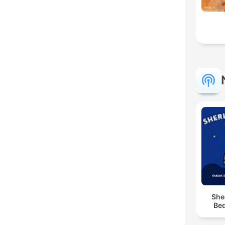
She
Bed