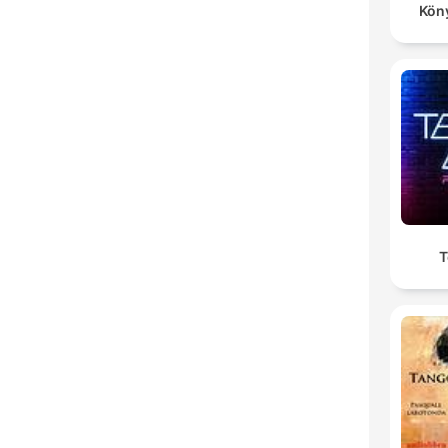
Kön
T