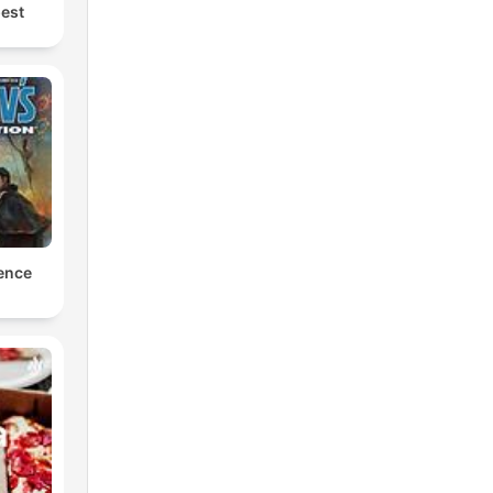
est
ence