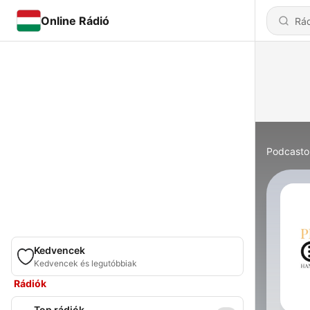
Online Rádió
Podcasto
Kedvencek
Kedvencek és legutóbbiak
Rádiók
Top rádiók