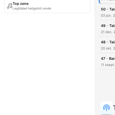
Top zene
Legtöbbet hallgatott zenék
-
50
Tal
03 jún. 
-
49
Tal
21 dec. 
-
48
Tal
20 okt. 
-
47
Bar
11 szept