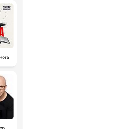
 Hora
טיי