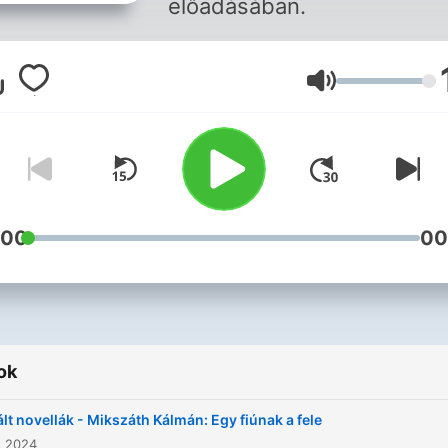
előadásában.
Hangerő
:00
00
ok
ált novellák - Mikszáth Kálmán: Egy fiúnak a fele
s 2024