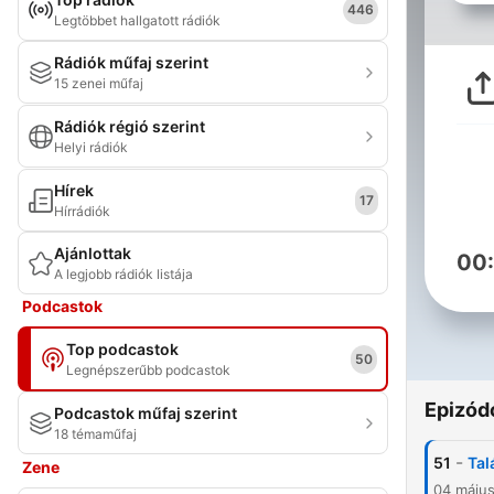
446
Legtöbbet hallgatott rádiók
Rádiók műfaj szerint
15 zenei műfaj
Rádiók régió szerint
Helyi rádiók
Hírek
17
Hírrádiók
Ajánlottak
00
A legjobb rádiók listája
Podcastok
Top podcastok
50
Legnépszerűbb podcastok
Epizód
Podcastok műfaj szerint
18 témaműfaj
-
51
Tal
Zene
04 máju