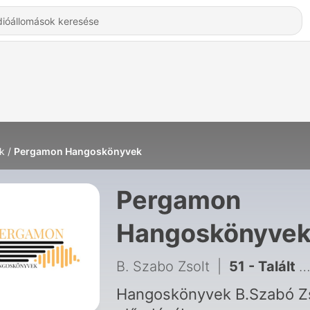
k
Pergamon Hangoskönyvek
Pergamon
Hangoskönyvek
Hallgatás Onlin
B. Szabo Zsolt
|
51 - Talált novellák - Mikszáth Kálmán: Egy fiúnak a fele
Hangoskönyvek B.Szabó Zs