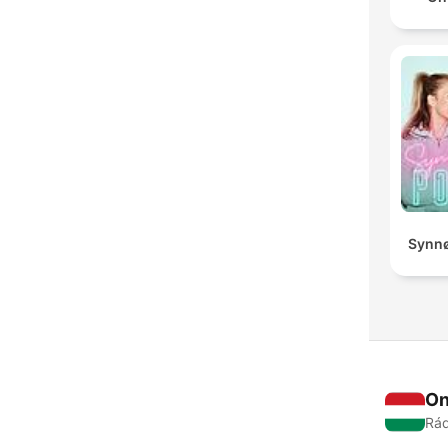
Synnø
On
Rád