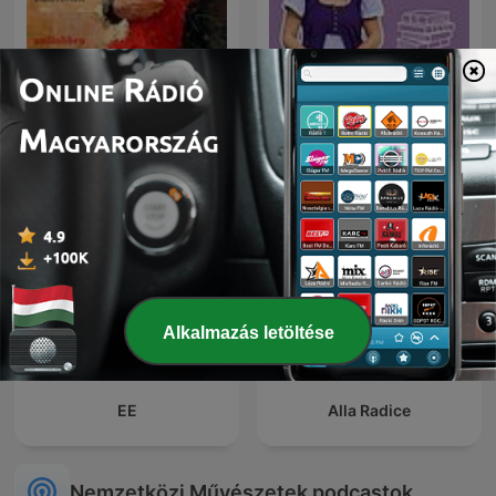
Tango
Brit Lit Book Club
Alkalmazás letöltése
EE
Alla Radice
Nemzetközi Művészetek podcastok