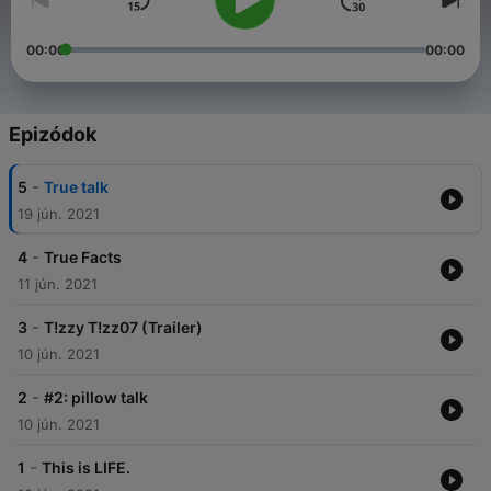
00:00
00:00
Epizódok
-
5
True talk
19 jún. 2021
-
4
True Facts
11 jún. 2021
-
3
T!zzy T!zz07 (Trailer)
10 jún. 2021
-
2
#2: pillow talk
10 jún. 2021
-
1
This is LIFE.