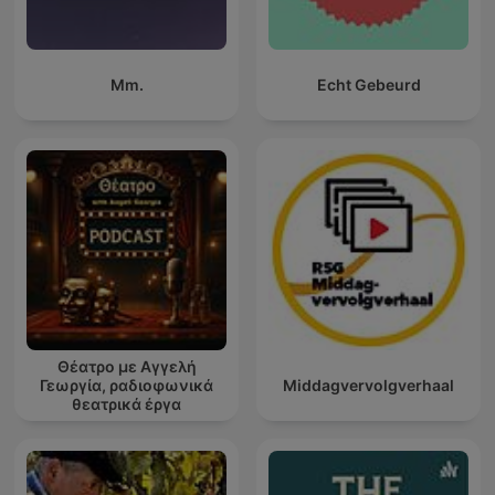
Mm.
Echt Gebeurd
Θέατρο με Αγγελή
Γεωργία, ραδιοφωνικά
Middagvervolgverhaal
θεατρικά έργα