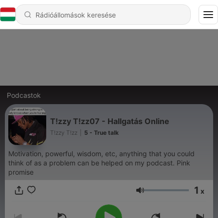
Podcastok
T!zzy T!zz07 - Hallgatás Online
T!zzy T!zz
|
5 - True talk
Motivation, powerful, wisdom, etc, anything that you could
think of as a problem can be helped on my podcast. Pink
promise
1
x
Hangerő