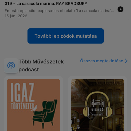
-
319
La caracola marina. RAY BRADBURY
En este episodio, exploramos el relato 'La caracola marina' de Ray Bradbury. Tras una breve introducción a la vida y obra del autor, nos adentramos en la historia de Johnny, un niño enfermo que encuentra en una caracola un portal sensorial hacia el océano. A través del sonido de la caracola, Johnny experimenta la inmensidad del mar, una aventura que trasciende su encierro. El relato culmina cuando su madre, al descubrir el objeto, se ve envuelta en la misma conexión sensorial y profunda con el océano.
15 jún. 2026
További epizódok mutatása
Összes megtekintése
Több Művészetek
podcast