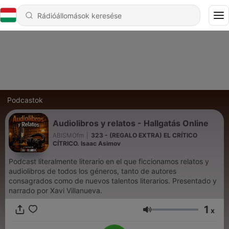
Podcastok
Audiolibros y relatos - Hallgatás Online
ABISMOfm
|
323 - (REGALO EXTRA) EL CRÍTICO
CÍTRICO. Isaac Asimov
Podcast literalmente literario en el que ficcionamos relatos y
audiolibros de todos los géneros, tanto de autores
consagrados como de nuevos talentos literarios. Presentado y
narrado por Xavi Villanueva.
1
x
Hangerő