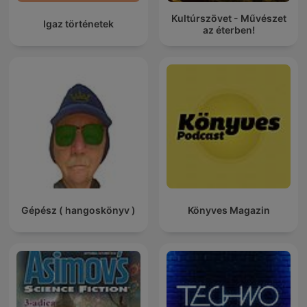
Kultúrszövet - Művészet
Igaz történetek
az éterben!
Gépész ( hangoskönyv )
Könyves Magazin