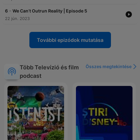
-
6
We Can’t Outrun Reality | Episode 5
22 jún. 2023
További epizódok mutatása
Összes megtekintése
Több Televízió és film
podcast