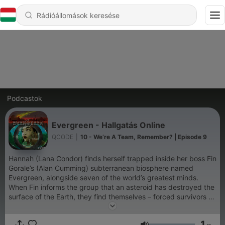
Podcastok
Evergreen - Hallgatás Online
QCODE
|
10 - We’re A Team, Remember? | Episode 9
Hannah (Lana Condor) finds herself trapped inside her boss Fin
Gorale’s (Alan Cumming) subterranean biosphere named
Evergreen, alongside seven of the world’s greatest minds.
When Fin informs the group that an asteroid has destroyed the
surface of the Earth, they find themselves – forced survivors –
tasked with rebuilding society. As our characters vie for control
of Evergreen, alliances form and fracture as heroes turn into
1