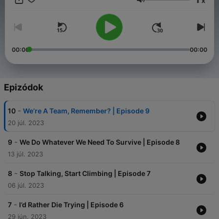
x
villains. But when Hannah discovers that Evergreen is
Hangerő
malfunctioning, can she convince the group to work together
to fix Fin’s creation before the utopia that was meant to save
them.. kills them? Created by Chloe Stearns and John Wynn
(Last Known Position), Evergreen is a 9-episode psychological
sci-fi thriller rooted in ego, deceit and the power of choice.
00:00
00:00
Epizódok
-
10
We’re A Team, Remember? | Episode 9
20 júl. 2023
-
9
We Do Whatever We Need To Survive | Episode 8
13 júl. 2023
-
8
Stop Talking, Start Climbing | Episode 7
06 júl. 2023
-
7
I’d Rather Die Trying | Episode 6
29 jún. 2023