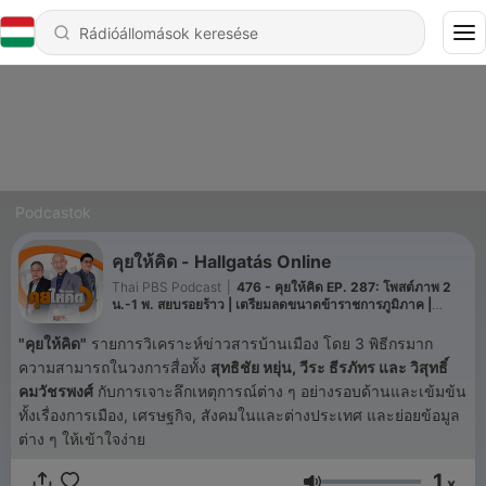
Podcastok
คุยให้คิด - Hallgatás Online
Thai PBS Podcast
|
476 - คุยให้คิด EP. 287: โพสต์ภาพ 2
น.-1 พ. สยบรอยร้าว | เตรียมลดขนาดข้าราชการภูมิภาค |
อำนาจ กมธ. งบประมาณ
"
คุยให้คิด
"
รายการวิเคราะห์ข่าวสารบ้านเมือง โดย 3 พิธีกรมาก
ความสามารถในวงการสื่อทั้ง
สุทธิชัย หยุ่น, วีระ ธีรภัทร
และ
วิสุทธิ์
คมวัชรพงศ์
กับการเจาะลึกเหตุการณ์ต่าง ๆ อย่างรอบด้านและเข้มข้น
ทั้งเรื่องการเมือง, เศรษฐกิจ, สังคมในและต่างประเทศ และย่อยข้อมูล
ต่าง ๆ ให้เข้าใจง่าย
1
x