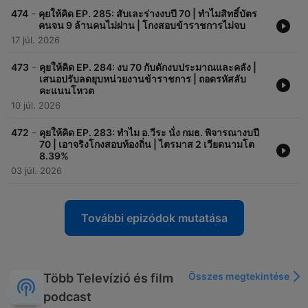
-
474
คุยให้คิด EP. 285: สับเละร่างงบปี 70 | ทำไมสิทธิ์บัตร
คนจน 9 ล้านคนไม่ผ่าน | โกงสอบข้าราชการไม่จบ
17 júl. 2026
-
473
คุยให้คิด EP. 284: งบ 70 กับดักงบประมาณและคลัง |
เสนอปรับลดยุบหน่วยงานข้าราชการ | ถอดรหัสลับ
คะแนนโหวต
10 júl. 2026
-
472
คุยให้คิด EP. 283: ทำไม อ.วีระ นั่ง กมธ. พิจารณางบปี
70 | เอาจริงโกงสอบท้องถิ่น | ไตรมาส 2 เวียดนามโต
8.39%
03 júl. 2026
További epizódok mutatása
Összes megtekintése
Több Televízió és film
podcast