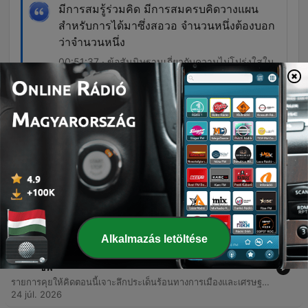
มีการสมรู้ร่วมคิด มีการสมครบคิดวางแผน
สำหรับการได้มาซึ่งสอวอ จำนวนหนึ่งต้องบอก
ว่าจำนวนหนึ่ง
00:51:37 · ข้อสันนิษฐานเกี่ยวกับความไม่โปร่งใสใน
กระบวนการเลือกสมาชิกวุฒิสภา
Epizódok
-
476
คุยให้คิด EP. 287: โพสต์ภาพ 2 น.-1 พ. สยบรอยร้าว |
เตรียมลดขนาดข้าราชการภูมิภาค | อำนาจ กมธ. งบ
ประมาณ
รายการพอดแคสต์คุยให้คิดในตอนนี้เป็นการสนทนาเชิงวิพากษ์เกี่ยวกับสถานการณ์การเมืองไทย โดยเน้นไปที่ประเด็นความสัมพันธ์ระหว่างขั้วอำนาจทางการเมือง การแต่งตั้งข้าราชการระดับสูง และข้อสงสัยเรื่องความโปร่งใสในการได้มาซึ่งสมาชิก สว. ชุดปัจจุบัน นอกจากนี้ยังมีการหยิบยกประเด็นงบประมาณนอกงบประมาณที่มีจำนวนมหาศาลในหน่วยงานต่างๆ เช่น ประกันสังคมและองค์กรปกครองส่วนท้องถิ่น รวมถึงการวิเคราะห์โครงการโครงสร้างพื้นฐานอย่าง Land Bridge และปัญหาการทุจริตในการสอบท้องถิ่น เนื้อหาเป็นการนำเสนอข้อสังเกตเชิงลึกเกี่ยวกับกลไกอำนาจและการตรวจสอบผ่านมุมมองของผู้ดำเนินรายการ
31 júl. 2026
Alkalmazás letöltése
-
475
คุยให้คิด EP. 286: ทรัมป์ขึ้นภาษีไทยโดนด้วย | ไต้หวัน
ประท้วงไทยสนับสนุนจีนเดียว | อนุทินเดินหน้าฟ้องยิ่ง
ชีพ
รายการคุยให้คิดตอนนี้เจาะลึกประเด็นร้อนทางการเมืองและเศรษฐกิจที่กำลังส่งผลกระทบต่อประเทศไทย โดยเน้นไปที่ความเคลื่อนไหวเรื่องการตรวจสอบรายชื่อบุคคลที่เกี่ยวข้องกับการทุจริตในวุฒิสภา (สว.) และกรณีการฟ้องร้องดำเนินคดีระหว่างนักข่าวกับนักการเมือง นอกจากนี้ยังมีการวิเคราะห์สถานการณ์เศรษฐกิจโลก ทั้งเรื่องนโยบายภาษีของทรัมป์ที่มีผลต่อการส่งออกของไทย และความผันผวนของราคาน้ำมันในตลาดโลกที่กระทบต่อค่าครองชีพภายในประเทศ รวมถึงประเด็นงบประมาณแผ่นดินและเงินนอกงบประมาณที่ถูกจับตามองว่าอาจมีการนำมาใช้เพื่อแก้ปัญหาเฉพาะหน้าของรัฐบาล
24 júl. 2026