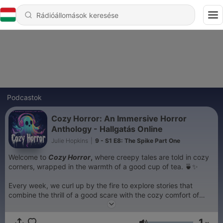
Podcastok
Cozy Horror: An Immersive Horror
Anthology - Hallgatás Online
Julie Hopkins
|
9 - S1 E8: The Spike Part One
Welcome to
Cozy Horror
,
where creepy tales are told in cozy
corners, wrapped in the warmth of a good cup of tea. 🍵✨
Every week, we curl up by the fire to explore stories that
combine the thrill of a good scare with the cozy comfort of
knowing things will all work out in the end. From haunted
objects to ghosts in the shadows, our spooky stories hold
1