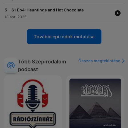
-
5
S1 Ep4: Hauntings and Hot Chocolate
18 ápr. 2025
További epizódok mutatása
Összes megtekintése
Több Szépirodalom
podcast