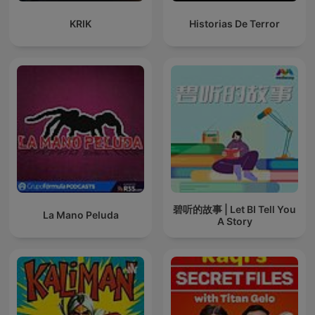
KRIK
Historias De Terror
碧听的故事 | Let BI Tell You
La Mano Peluda
A Story