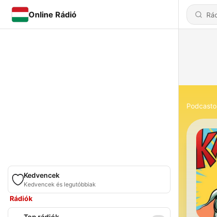
Online Rádió
Podcasto
Kedvencek
Kedvencek és legutóbbiak
Rádiók
Top rádiók