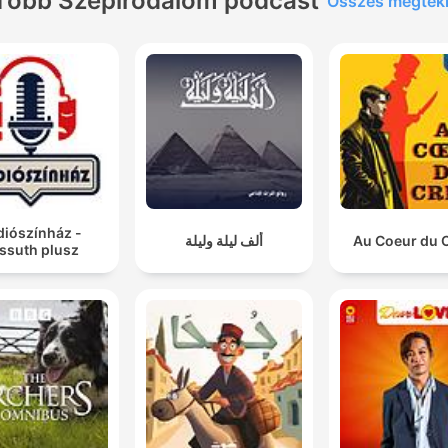
Több Szépirodalom podcast
Összes megtek
diószínház -
ألف ليلة وليلة
Au Coeur du 
ssuth plusz