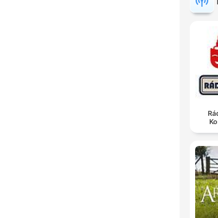
Rá
Ko