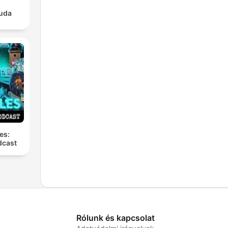
luda
es:
dcast
Rólunk és kapcsolat