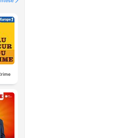
intése
Crime