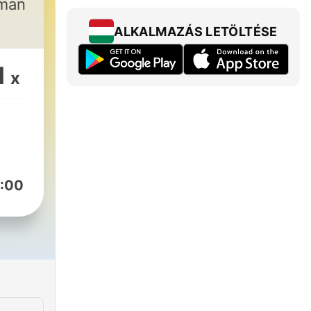
iman
ALKALMAZÁS LETÖLTÉSE
1
x
:00