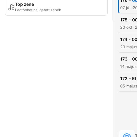
-
176
00
Top zene
07 júl. 2
Legtöbbet hallgatott zenék
-
175
00
20 okt. 
-
174
00
23 máju
-
173
00
14 máju
-
172
El
05 máju