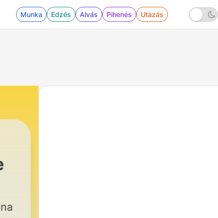
Munka
Edzés
Alvás
Pihenés
Utazás
e
una