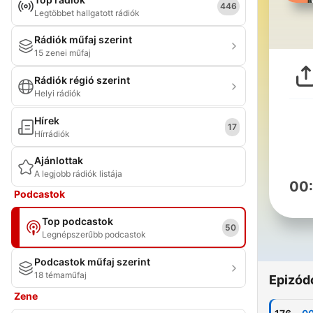
446
Legtöbbet hallgatott rádiók
Rádiók műfaj szerint
15 zenei műfaj
Rádiók régió szerint
Helyi rádiók
Hírek
17
Hírrádiók
Ajánlottak
A legjobb rádiók listája
00
Podcastok
Top podcastok
50
Legnépszerűbb podcastok
Podcastok műfaj szerint
18 témaműfaj
Epizód
Zene