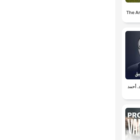
The A
د. أحمد