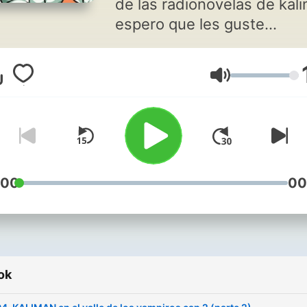
de las radionovelas de kal
espero que les guste...
Hangerő
:00
00
ok