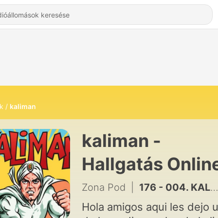
k
kaliman
kaliman -
Hallgatás Onlin
Zona Pod
|
176 - 004. KALIMAN en el valle de los vampiros cap 2 (parte 2)
Hola amigos aqui les dejo 