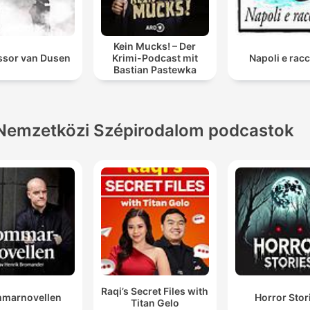
Kein Mucks! – Der
ssor van Dusen
Krimi-Podcast mit
Napoli e racc
Bastian Pastewka
Nemzetközi Szépirodalom podcastok
Raqi’s Secret Files with
marnovellen
Horror Stor
Titan Gelo