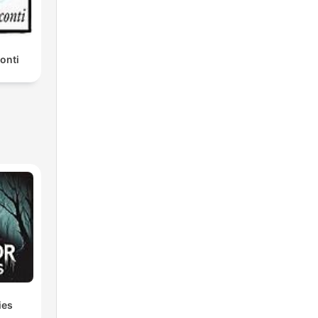
onti
ies