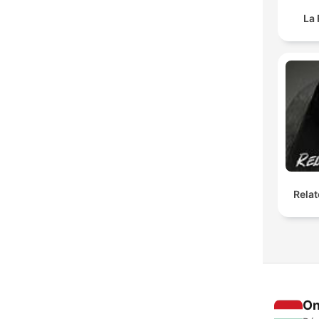
La 
Relat
On