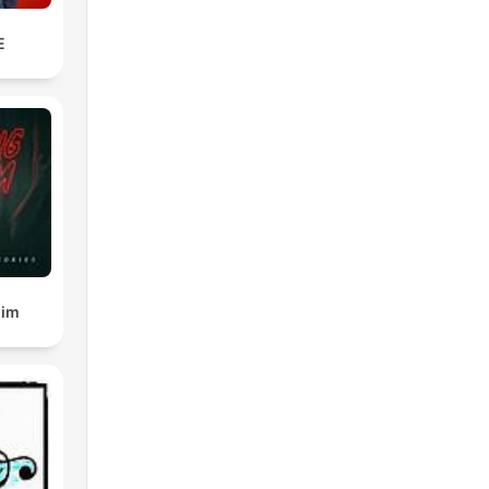
E
gim