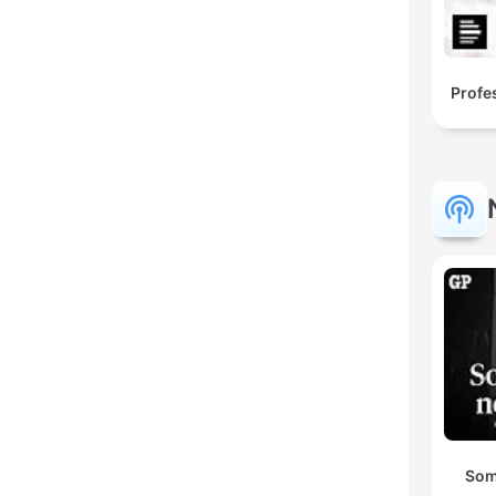
Profe
Som