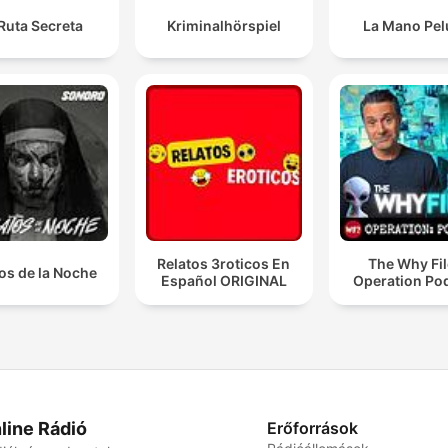
Ruta Secreta
Kriminalhörspiel
La Mano Pe
Relatos 3roticos En
The Why Fil
os de la Noche
Español ORIGINAL
Operation Po
line Rádió
Erőforrások