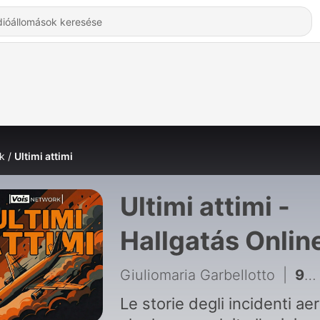
k
Ultimi attimi
Ultimi attimi -
Hallgatás Onlin
Giuliomaria Garbellotto
|
96 - Ciechi sul Pacifico - Volo Aeroperu 603
Le storie degli incidenti aer