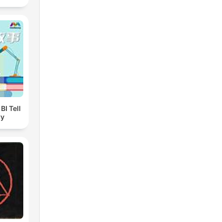
I Tell
ry