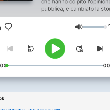
che hanno colpito l'opinion
pubblica, e cambiato la sto
dell'aviazione. Gli ultimi att
di voli maledetti, tra eroism
Hangerő
estremi ed errori evitabili.
Supporta il podcast qui:
www.patreon.com/ultimiatt
Tutti i link qui:
https://linktr.ee/ultimiattimi
Questo podcast fa parte
:00
00
dell'universo di VOIS. Per
scoprire di più,
segui @vois.fm su Instagr
visita il sito https://vois.fm
ok
📩 Per Collaborazioni o
Sponsorship: sales@vois.f