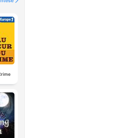
intése
Crime