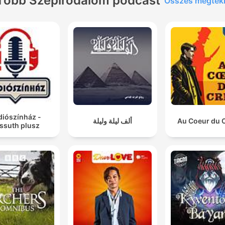
Több Szépirodalom podcast
Összes megtek
diószínház -
ألف ليلة وليلة
Au Coeur du 
ssuth plusz