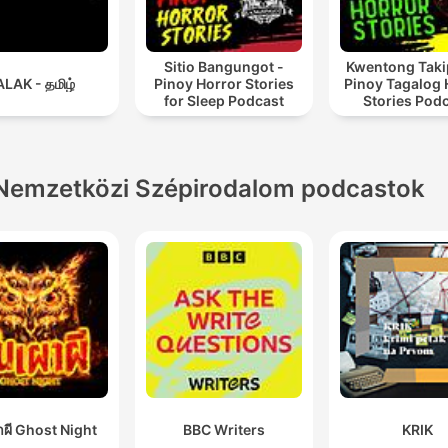
Sitio Bangungot -
Kwentong Taki
LAK - தமிழ்
Pinoy Horror Stories
Pinoy Tagalog 
for Sleep Podcast
Stories Pod
Nemzetközi Szépirodalom podcastok
าผี Ghost Night
BBC Writers
KRIK