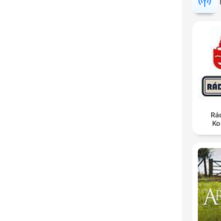
Rá
Ko