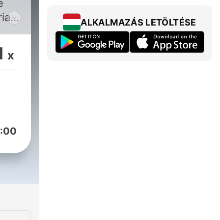
e
ria
ALKALMAZÁS LETÖLTÉSE
imi
i
1
x
imi
:00
am o
/ —
m