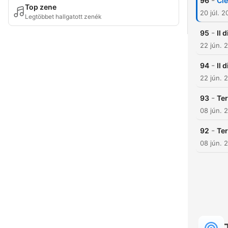
-
96
Cie
Top zene
20 júl. 
Legtöbbet hallgatott zenék
-
95
Il 
22 jún. 
-
94
Il 
22 jún. 
-
93
Ter
08 jún. 
-
92
Ter
08 jún. 