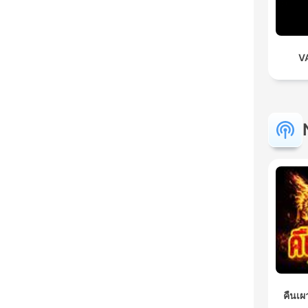
VA
คืนเผ