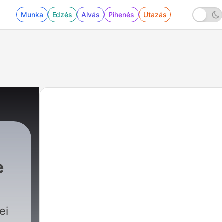
Munka
Edzés
Alvás
Pihenés
Utazás
e
ei