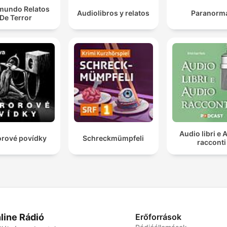
amundo Relatos
Audiolibros y relatos
Paranorm
De Terror
Audio libri e 
rové povídky
Schreckmümpfeli
racconti
line Rádió
Erőforrások