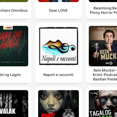
Kwentong Ba
rchers Omnibus
Dear LOVE
Pinoy Horror P
Kein Mucks! 
bi ng Lagim
Napoli e racconti
Krimi-Podcas
Bastian Past