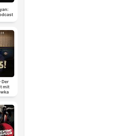
yan:
odcast
– Der
t mit
ewka