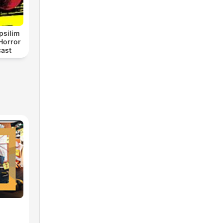
psilim
Horror
cast