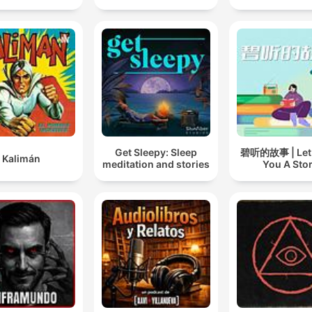
Get Sleepy: Sleep
碧听的故事 | Let B
Kalimán
meditation and stories
You A Sto