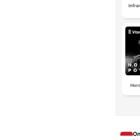
Infr
Horo
On