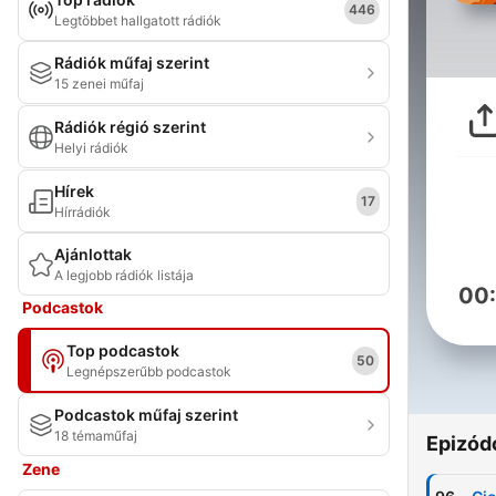
446
Legtöbbet hallgatott rádiók
Rádiók műfaj szerint
15 zenei műfaj
Rádiók régió szerint
Helyi rádiók
Hírek
17
Hírrádiók
Ajánlottak
A legjobb rádiók listája
00
Podcastok
Top podcastok
50
Legnépszerűbb podcastok
Podcastok műfaj szerint
18 témaműfaj
Epizód
Zene