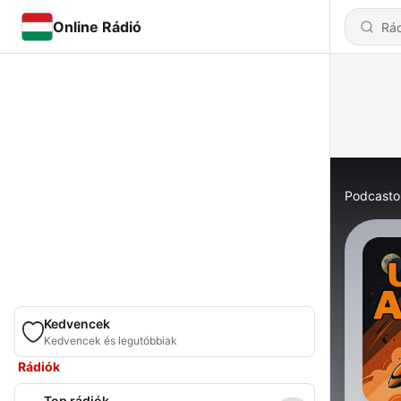
Online Rádió
Podcasto
Kedvencek
Kedvencek és legutóbbiak
Rádiók
Top rádiók