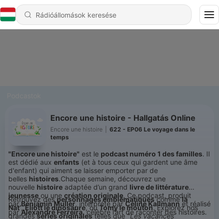
Podcastok
Encore une histoire - Hallgatás Online
Encore une histoire
|
622 - EP06 Le voyage dans le
temps
"Encore une histoire"
est le
podcast numéro 1 des familles
. Il
est dédié aux
enfants
(et à tous ceux qui gardent une âme
d'enfant) qui aiment se laisser emporter par de
belles
histoires
.Chaque semaine, découvrez une
nouvelle
histoire
adaptée d’un grand
livre de littérature
jeunesse
ou une
création originale
. Ce podcast, produit
Retrouvez des
personnages emblématiques
comme
la
par
Benjamin Muller
, interprété par
Céline Kallmann
et réalisé
Nat’
,
Eliott le dinosaure
, ou
Tomy le mouton
. Explorez nos
par
Alexandre Ferreira
, célèbre l’art de raconter des histoires.
grandes
séries originales
telles que
"Les vacances