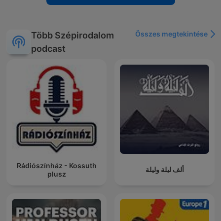
Összes megtekintése
Több Szépirodalom
podcast
Rádiószínház - Kossuth
ألف ليلة وليلة
plusz