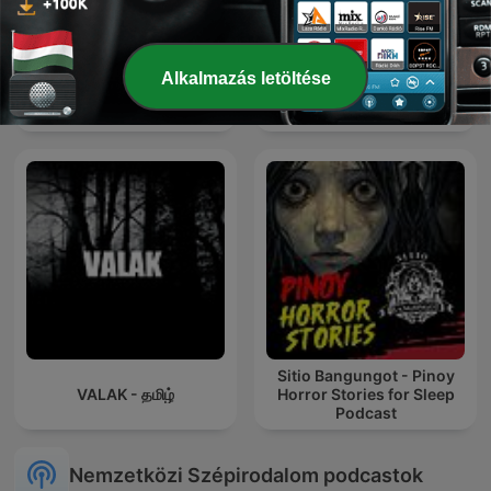
Alkalmazás letöltése
Gabi ng Lagim
Napoli e racconti
Sitio Bangungot - Pinoy
VALAK - தமிழ்
Horror Stories for Sleep
Podcast
Nemzetközi Szépirodalom podcastok