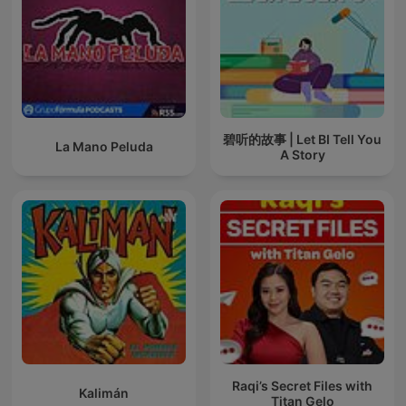
碧听的故事 | Let BI Tell You
La Mano Peluda
A Story
Raqi’s Secret Files with
Kalimán
Titan Gelo