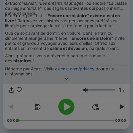
extraordinaires"
,
"Les enfants naufragés"
ou encore
"La classe
de neige infernale"
, des sagas captivantes qui passionnent
petits et grands.
Et ce n’est pas tout :
"Encore une histoire" existe aussi en
livre
! Retrouvez vos histoires et personnages préférés en
librairie pour prolonger le plaisir de l'audio par la lecture.
Que ce soit avant de dormir, en voiture, dans le train ou
simplement allongé dans l’herbe,
"Encore une histoire"
invite
petits et grands à voyager avec leurs oreilles. Offrez aux
enfants un moment de
calme et d’évasion
, où qu’ils soient.
Alors, préparez-vous à rêver et à partager la magie
des
histoires
!
Hébergé par Acast. Visitez
acast.com/privacy
pour plus
d'informations.
1
x
Hangerő
00:00
00:00