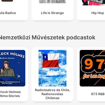
lla Radice
Life Is Strange
Hip Hop
Nemzetközi Művészetek podcastok
Radioteatros de Chile,
rlock Holmes
Radionovelas
97.5 R&B
time Stories
Chilenas