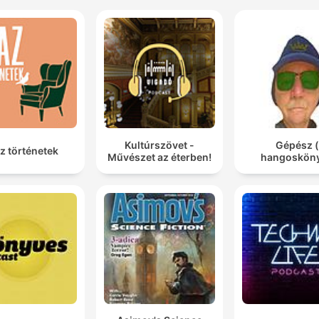
Kultúrszövet -
Gépész (
z történetek
Művészet az éterben!
hangosköny