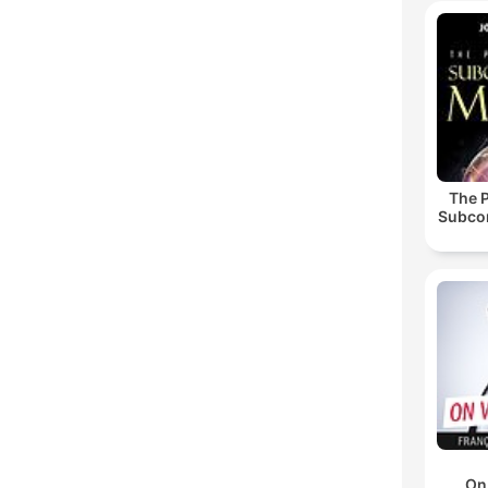
The 
Subco
On