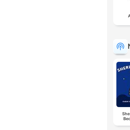
A
She
Bed