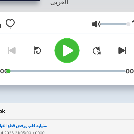
العربي
Hangerő
:00
00
ok
تمثيلية قلب يرفض قطع الغيا
ul 2026 21:05:00 +0000