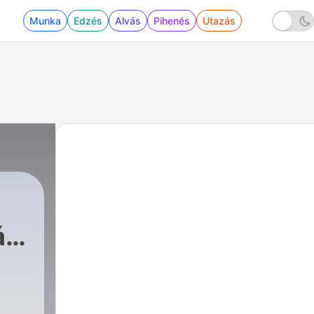
Munka
Edzés
Alvás
Pihenés
Utazás