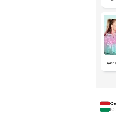
Synnø
On
Rád