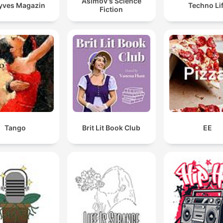
Asimov's Science
yves Magazin
Techno Li
Fiction
Tango
Brit Lit Book Club
EE