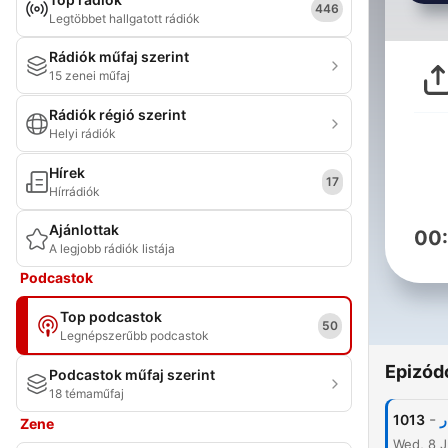
446
Legtöbbet hallgatott rádiók
Rádiók műfaj szerint
15 zenei műfaj
Rádiók régió szerint
Helyi rádiók
Hírek
17
Hírrádiók
Ajánlottak
00
A legjobb rádiók listája
Podcastok
Top podcastok
50
Legnépszerűbb podcastok
Epizód
Podcastok műfaj szerint
18 témaműfaj
-
1013
ر
Zene
Wed, 8 J