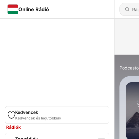
Online Rádió
Podcasto
Kedvencek
Kedvencek és legutóbbiak
Rádiók
Top rádiók