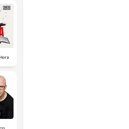
 Hora
טיי