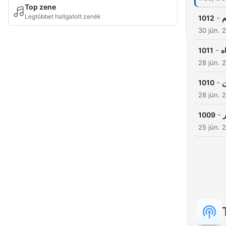
Top zene
Legtöbbet hallgatott zenék
-
1012
م
30 jún. 
-
1011
ه
28 jún. 
-
1010
ن
28 jún. 
-
1009
25 jún. 