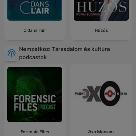
C dans l'air
Húzós
Nemzetközi Társadalom és kultúra
podcastok
Forensic Files
Эхо Москвы