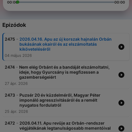
00:00
00:00
Epizódok
-
2475
2026.04.16. Apu az új korszak hajnalán Orbán
bukásának okairól és az elszámoltatás
kiköveteléséről
04 május 2026
-
2474
Nem elég Orbánt és a bandáját elszámoltatni,
ideje, hogy Gyurcsány is megfizessen a
gazemberségeiért
27 ápr. 2026
-
2473
Puzsér 20 év küzdelméről, Magyar Péter
imponáló agresszivitásáról és a remélt
nyugatos fordulatról
25 ápr. 2026
-
2472
2026.04.11. Apu revüje az Orbán-rendszer
végjátékának legtanulságosabb mementóival