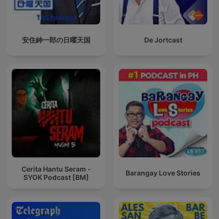
安住紳一郎の日曜天国
De Jortcast
Cerita Hantu Seram -
Barangay Love Stories
SYOK Podcast [BM]