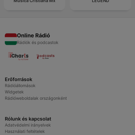
Música Cristiana Mx
LEGEND
Online Rádió
Rádiók és podcastok
Erőforrások
Rádióállomások
Widgetek
Rádióweboldalak országonként
Rólunk és kapcsolat
Adatvédelmi irányelvek
Használati feltételek