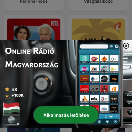
Parlons-nous
Világtalálkozó
Világszám - InfoRádió -
Le grand récit
Infostart.hu
Alkalmazás letöltése