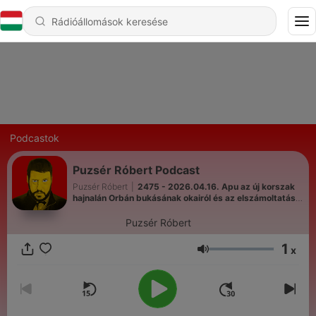
Podcastok
Puzsér Róbert Podcast
Puzsér Róbert
|
2475 - 2026.04.16. Apu az új korszak
hajnalán Orbán bukásának okairól és az elszámoltatás
kiköveteléséről
Puzsér Róbert
1
x
Hangerő