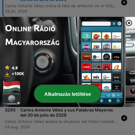
Carlos Antonio Vélez critica la falta de ambición en el fútbol colombiano y analiza las irregularidades en los periodos presidenciales de la Federación Colombiana de Fútbol. Además, desmiente presiones de promotores para convocar jugadores específicos. El episodio también aborda noticias internacionales y locales, incluyendo polémicas sobre convocatorias técnicas, un incidente en el camerino con Durán y posibles transferencias de jugadores como Lucho hacia Al-Hilal, Lucumí y Juanfer Quintero.
28 júl. 2026
-
3268
Carlos Antonio Vélez y sus Palabras Mayores
del 27 de julio de 2026
Carlos Antonio Vélez analiza la llegada de Klopp y compara su situación con el panorama técnico colombiano, criticando la falta de transparencia en la federación. El episodio también explora el impacto de la inteligencia artificial y la interpretación de la data en el fútbol moderno. Además, se examina el rendimiento estadístico de jugadores como Kevin Mier y Tino Gómez, la actualidad de Juanfer Quintero y la situación arbitral en el fútbol colombiano, junto con un análisis de las actuaciones recientes de equipos como América y Millonarios.
27 júl. 2026
-
3267
Carlos Antonio Vélez y sus Palabras Mayores
del 5 de agosto de 2026
Carlos Antonio Vélez analiza la situación de la Selección Colombia tras el Mundial, cuestionando las declaraciones de jugadores como Jerry Mina y criticando la falta de títulos recientes. El episodio también aborda polémicas en el fútbol local colombiano, incluyendo los comentarios de Johan Mojica y la situación contractual de Hamilton Campas. Asimismo, se explora la evolución táctica del fútbol moderno, argumentando que el rol tradicional del 'diez' ha desaparecido para dar paso al centrocampista integral. El análisis concluye con un repaso por el desempeño defensivo de Independiente Medellín y las actuaciones destacadas en la liga local.
05 aug. 2026
-
3266
Carlos Antonio Vélez y sus Palabras Mayores
del 29 de julio de 2026
Carlos Antonio Vélez conmemora el título de la Copa América 2001 y analiza la situación actual del fútbol colombiano, criticando la mentalidad de los jugadores y la gestión de la federación. También aborda el conflicto interno en la División Mayor por la repartición de recursos entre los equipos grandes y pequeños. El locutor analiza la crisis de poder en la División Mayor, advirtiendo sobre las consecuencias legales y deportivas de crear una liga independiente no reconocida por la FIFA. Asimismo, aborda controversias arbitrales recientes relacionadas con el protocolo VAR y cuestiona la gestión de decisiones en el fútbol colombiano.
Alkalmazás letöltése
29 júl. 2026
-
3265
Carlos Antonio Vélez y sus Palabras Mayores
del 30 de julio de 2026
Carlos Antonio Vélez analiza la situación del fútbol colombiano, criticando la gestión de procesos pasados y los peligros de los empresarios que buscan beneficios personales con jugadores jóvenes. También aborda las posibles sanciones a la selección argentina y la oportunidad para Colombia en la próxima Copa América. El episodio también explora las tensiones en la asamblea de Dimayor respecto a los derechos de televisión, aclarando que la repartición no depende del operador Win. Finalmente, se analiza la estructura comercial de la FIFA y el desempeño defensivo del Medellín.
04 aug. 2026