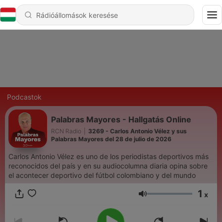
Podcastok
Palabras Mayores - Hallgatás Online
RCN Radio
|
3269 - Carlos Antonio Vélez y sus
Palabras Mayores del 28 de julio de 2026
Carlos Antonio Vélez es uno de los periodistas deportivos más
reconocidos del país y en su audiocolumna diaria opina sobre
el acontecer deportivo del fútbol colombiano y del mundo
1
x
Hangerő