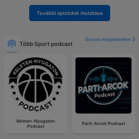
További epizódok mutatása
Összes megtekintése
Több Sport podcast
Keleten-Nyugaton
Parti-Arcok Podcast
Podcast