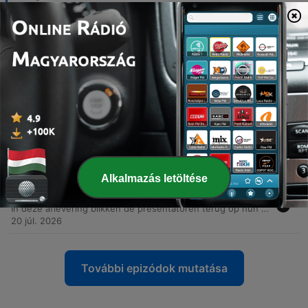
-
251
1 op 1 met Rene van der Gijp
In dit gesprek reflecteren twee vrienden op hun gedeelde geschiedenis, variërend van voetbalcarrières en herinneringen aan Zürich tot de overgang naar het tv-werk bij VI. Ze bespreken nostalgische momenten uit hun carrière, maar verdiepen het gesprek ook met persoonlijke thema's zoals rouwverwerking, angststoornissen en de balans tussen werk en gezin. Daarnaast wordt er stilgestaan bij de huidige maatschappelijke onrust in Nederland en de impact van publieke kritiek. De sprekers delen persoonlijke anekdotes over familie, opvoeding en de invloed van hun verleden op hun huidige visie op het leven.
31 júl. 2026
-
250
1 op 1 met Wim Kieft
In dit gesprek reflecteert Wim Kieft op zijn voetbalcarrière, waarbij hij terugblikt op de hoge intensiteit van de Italiaanse competitie en zijn tijd bij clubs als Bordeaux. Hij deelt persoonlijke ervaringen over het omgaan met publieke aandacht, financiële onrust bij Franse clubs en de invloed van de Ajax-school op zijn spel. Daarnaast bespreken de sprekers persoonlijke eigenschappen zoals controledrang en de waarde van relativerende humor. Het gesprek verschuift naar Kiefts huidige leven, waarin hij spreekt over zijn passie voor geschiedenis, fysieke uitdagingen door blessures en het belang van dankbaarheid in de huidige fase van zijn leven.
27 júl. 2026
-
249
"De terugkeer van de vagebond en het genie..."
In deze aflevering bespreken de presentatoren diverse anekdotes, variërend van een vraag over het nabootsen van Johan Cruijffs handtekening tot verhalen over onbekendheid bij beroemdheden. Daarnaast is er aandacht voor persoonlijke verhalen over drankgebruik en voetbalnieuws over jonge talenten. Verder reflecteren de sprekers op de veiligheidsmaatregelen tijdens het WK en het emotionele gedrag van de Argentijnse spelers. De aflevering sluit af met een bespreking van Wim's naderende vakantie en de impact van grappen op zijn privéleven.
23 júl. 2026
Alkalmazás letöltése
-
248
"Ben er wel achter dat het niet om mij draait..."
In deze aflevering blikken de presentatoren terug op hun ervaringen tijdens het afgelopen WK, waarbij ze kritiek uiten op de verschuiving van diepgaande voetbalanalyse naar entertainment en de kwaliteit van bepaalde tv-programma's. Ze bespreken spelers als Mbappé en Ronaldo, maar ook de zoektocht naar een nieuwe bondscoach. Daarnaast delen de sprekers diverse anekdotes over ongemakkelijke televisie, de financiële kloof op de transfermarkt en persoonlijke verhalen over reizen en mascottes. Het gesprek beweegt zich van sportieve analyses naar reflecties op het podcastseizoen en commerciële promoties.
20 júl. 2026
További epizódok mutatása