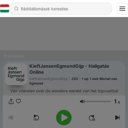
Podcastok
KieftJansenEgmondGijp - Hallgatás
Online
KieftJansenEgmondGijp
|
252 - 1 op 1 met Michel van
Egmond
Vier vrienden over de wondere wereld van het topvoetbal
1
x
Hangerő