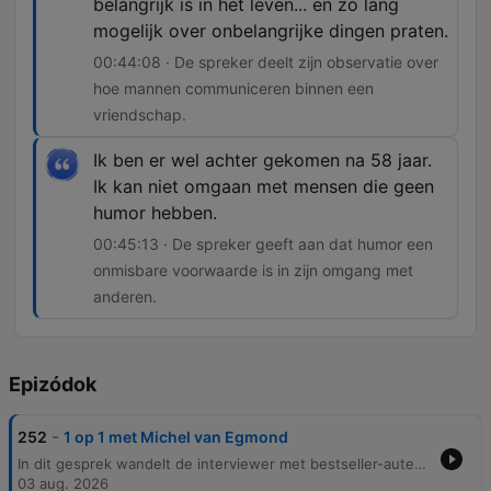
belangrijk is in het leven... en zo lang
mogelijk over onbelangrijke dingen praten.
00:44:08 · De spreker deelt zijn observatie over
hoe mannen communiceren binnen een
vriendschap.
Ik ben er wel achter gekomen na 58 jaar.
Ik kan niet omgaan met mensen die geen
humor hebben.
00:45:13 · De spreker geeft aan dat humor een
onmisbare voorwaarde is in zijn omgang met
anderen.
Epizódok
-
252
1 op 1 met Michel van Egmond
In dit gesprek wandelt de interviewer met bestseller-auteur Michel van Egmond door Rotterdam. Ze bespreken zijn journalistieke inspiratiebronnen, zoals Hugo Borst en Marcel van Roosmalen, en de invloed van schrijvers als Gay Talese op zijn observatievermogen. Het gesprek gaat verder naar persoonlijke waarden zoals privacy, eenvoud en loyaliteit. De sprekers reflecteren op de dynamiek van vriendschap, de ongeschreven codes binnen de voetbalwereld en het belang van humor en verwondering in het leven.
03 aug. 2026