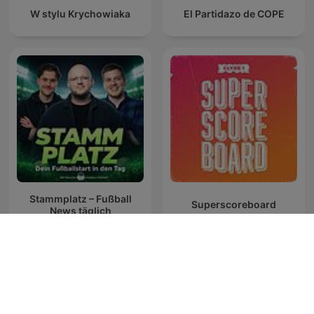
W stylu Krychowiaka
El Partidazo de COPE
Stammplatz – Fußball
Superscoreboard
News täglich