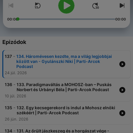
00:00
00:00
Epizódok
-
137
134. Háromévesen kezdte, ma a világ legjobbjai
között van - Gyulánszki Niki | Parti-Arcok
Podcast
24 júl. 2026
-
136
133. Paradigmaváltás a MOHOSZ-ban – Puskás
Norbert és Urbányi Béla | Parti-Arcok Podcast
10 júl. 2026
-
135
132. Egy kecsegerekord is indul a Mohosz elnöki
székéért | Parti-Arcok Podcast
26 jún. 2026
-
134
131. Az őrült jászkeszeg és a horgászat vége -