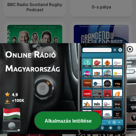
BBC Radio Scotland Rugby
0-s pálya
Podcast
Les Grandes Gueules du
L'After Foot
Sport
Alkalmazás letöltése