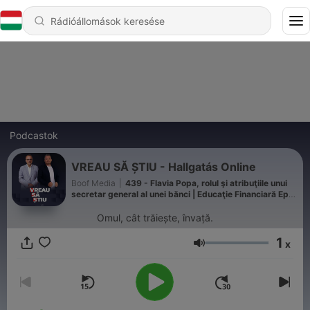
Podcastok
VREAU SĂ ȘTIU - Hallgatás Online
Boof Media
|
439 - Flavia Popa, rolul şi atribuţiile unui
secretar general al unei bănci | Educaţie Financiară Ep
105
Omul, cât trăiește, învață.
1
x
Hangerő