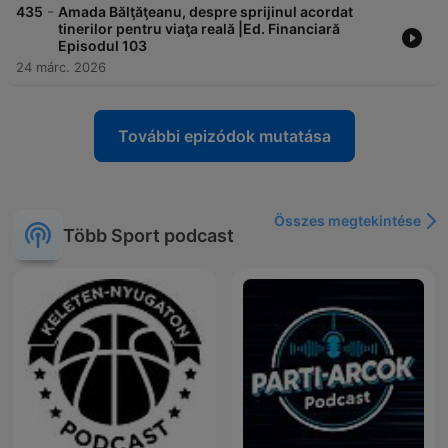
-
435
Amada Bălţăţeanu, despre sprijinul acordat
tinerilor pentru viaţa reală |Ed. Financiară
Episodul 103
24 márc. 2026
További epizódok mutatása
Összes megtekintése
Több Sport podcast