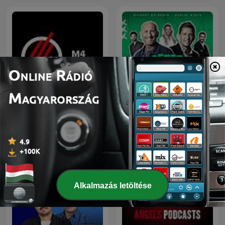
0-s pálya
L'After Foot
Alkalmazás letöltése