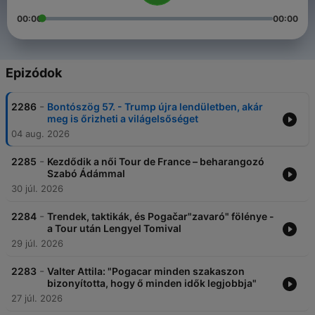
00:00
00:00
Epizódok
-
2286
Bontószög 57. - Trump újra lendületben, akár
meg is őrizheti a világelsőséget
04 aug. 2026
-
2285
Kezdődik a női Tour de France – beharangozó
Szabó Ádámmal
30 júl. 2026
-
2284
Trendek, taktikák, és Pogačar"zavaró" fölénye -
a Tour után Lengyel Tomival
29 júl. 2026
-
2283
Valter Attila: "Pogacar minden szakaszon
bizonyította, hogy ő minden idők legjobbja"
27 júl. 2026