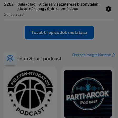
-
2282
Salakblog - Alcaraz visszatérése bizonytalan,
kis tornák, nagy önbizalomfröccs
26 júl. 2026
További epizódok mutatása
Összes megtekintése
Több Sport podcast