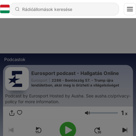
Podcastok
Eurosport podcast - Hallgatás Online
Eurosport
|
2286 - Bontószög 57. - Trump újra
lendületben, akár meg is őrizheti a világelsőséget
Podcast by Eurosport Hosted by Ausha. See ausha.co/privacy-
policy for more information.
1
x
Hangerő