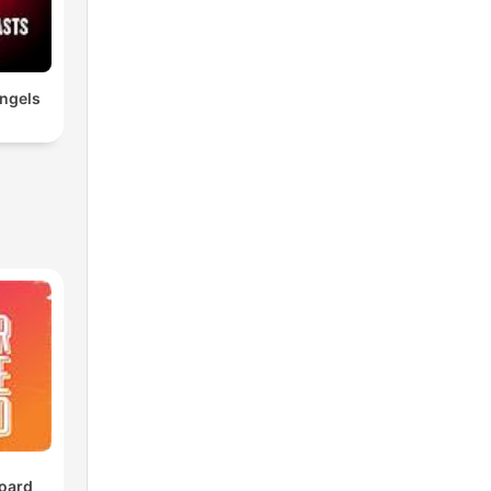
ngels
oard