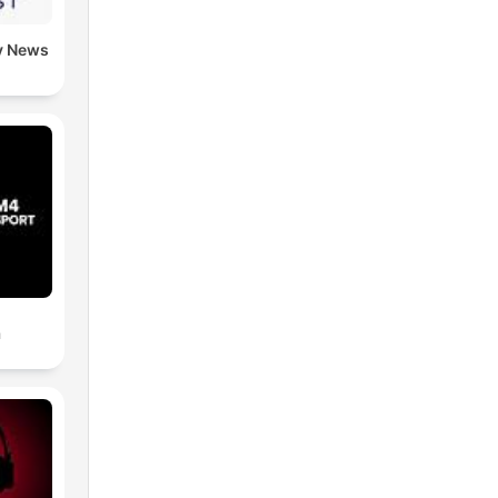
y News
a