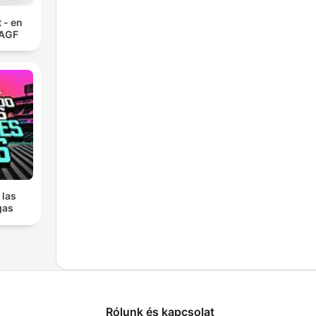
 - en
 AGF
 las
gas
Rólunk és kapcsolat