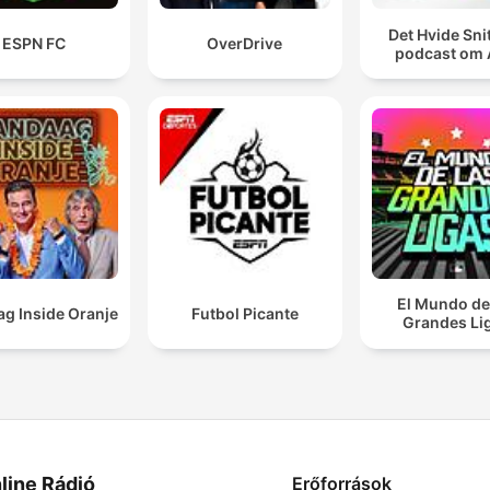
Det Hvide Snit
ESPN FC
OverDrive
podcast om
El Mundo de
g Inside Oranje
Futbol Picante
Grandes Li
line Rádió
Erőforrások