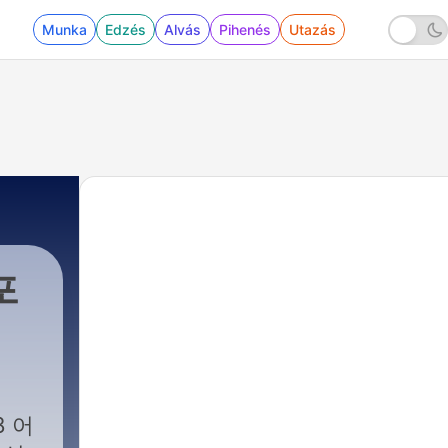
Munka
Edzés
Alvás
Pihenés
Utazás
포
8 어