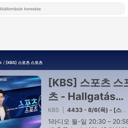
k
[KBS] 스포츠 스포츠
[KBS] 스포츠 스
츠 - Hallgatás
Online
KBS
|
4433 - 8/6(목) - [스포츠스포츠] 손흥민, 리그스컵 첫 경기 선발 출전.. 5연속 득점 도전
1라디오 월-일 20:30 – 20:5