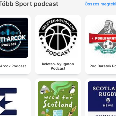
Több Sport podcast
Összes megtek
Keleten-Nyugaton
-Arcok Podcast
PoolBarátok P
Podcast