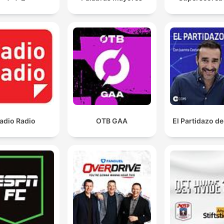
adio Radio
OTB GAA
El Partidazo d