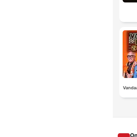
Vandaa
On