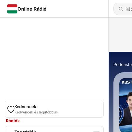
Online Rádió
Podcasto
Kedvencek
Kedvencek és legutóbbiak
Rádiók
Top rádiók