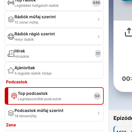
446
Legtöbbet hallgatott rádiók
Rádiók műfaj szerint
15 zenei műfaj
Rádiók régió szerint
Helyi rádiók
Hírek
17
Hírrádiók
Ajánlottak
A legjobb rádiók listája
00
Podcastok
Top podcastok
50
Legnépszerűbb podcastok
Podcastok műfaj szerint
18 témaműfaj
Epizód
Zene