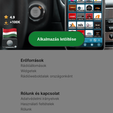
Online Rádió
Rádiók és podcastok
Alkalmazás letöltése
Erőforrások
Rádióállomások
Widgetek
Rádióweboldalak országonként
Rólunk és kapcsolat
Adatvédelmi irányelvek
Használati feltételek
Rólunk