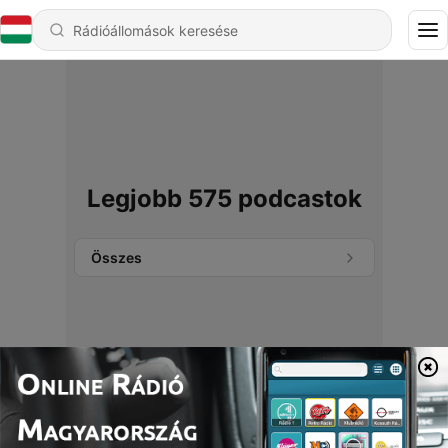
Legjobb 575 podcastok
Összes
Nem találhatók podcastok.