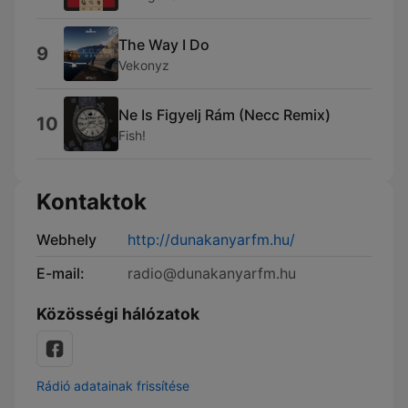
The Way I Do
9
Vekonyz
Ne Is Figyelj Rám (Necc Remix)
10
Fish!
Kontaktok
Webhely
http://dunakanyarfm.hu/
E-mail:
radio@dunakanyarfm.hu
Közösségi hálózatok
Rádió adatainak frissítése