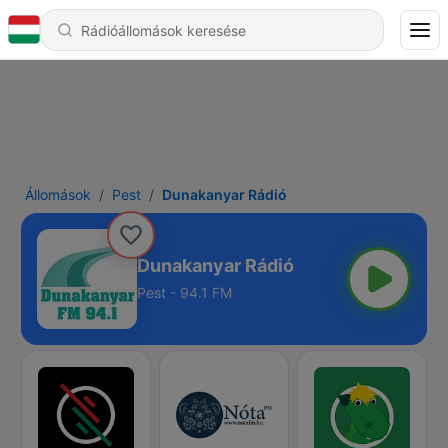
Állomások
Pest
Dunakanyar Rádió
Dunakanyar Rádió
Pest - 94.1 FM