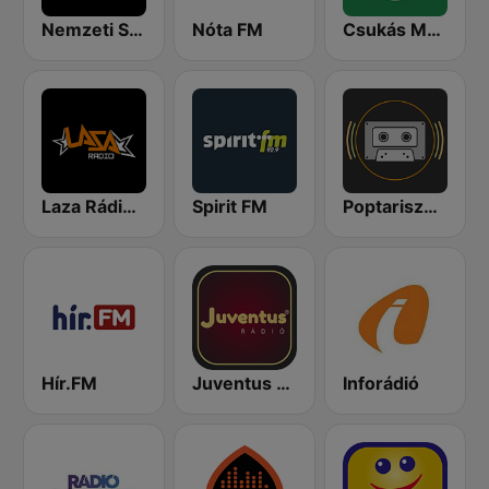
Nemzeti Sportrádió
Nóta FM
Csukás Meserádió
Laza Rádió - Mulatós Csatorna
Spirit FM
Poptarisznya
Hír.FM
Juventus Rádió
Inforádió