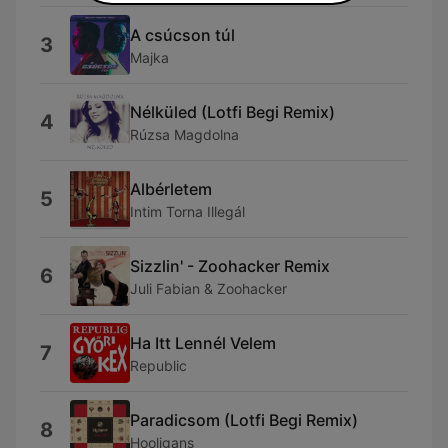
A csúcson túl
3
Majka
Nélküled (Lotfi Begi Remix)
4
Rúzsa Magdolna
Albérletem
5
Intim Torna Illegál
Sizzlin' - Zoohacker Remix
6
Juli Fabian & Zoohacker
Ha Itt Lennél Velem
7
Republic
Paradicsom (Lotfi Begi Remix)
8
Hooligans