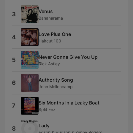
Venus
3
Bananarama
Love Plus One
4
Haircut 100
Never Gonna Give You Up
5
Rick Astley
Authority Song
6
John Mellencamp
Six Months In a Leaky Boat
7
Split Enz
Lady
8
Edson & Hudson & Kenny Rogers