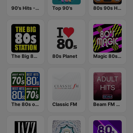
90's Hits - Hits Radio
Top 90's
80s 90s Hits Radio
The Big 80s Station
80s Planet
Magic 80s Florida
The 80s on the 80s
Classic FM
Beam FM - Adult Hits