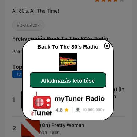
All 80's, All The Time!
80-as évek
Frekvenciák Back To The 80's Radio:
Back To The 80's Radio
Palm Coast:
Online
Top dalok
Utolsó 7 nap
Utolsó 30 nap
Alkalmazás letöltése
Seperate Lives (Karaoke Version) [In
the Style of Phil Collins & Marilyn
1
Martin]
Goldsound Karaoke
(Oh) Pretty Woman
2
Van Halen