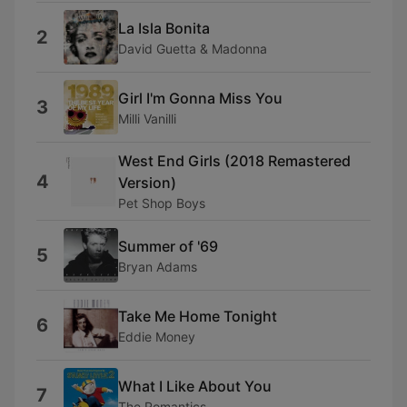
La Isla Bonita
2
David Guetta & Madonna
Girl I'm Gonna Miss You
3
Milli Vanilli
West End Girls (2018 Remastered
4
Version)
Pet Shop Boys
Summer of '69
5
Bryan Adams
Take Me Home Tonight
6
Eddie Money
What I Like About You
7
The Romantics