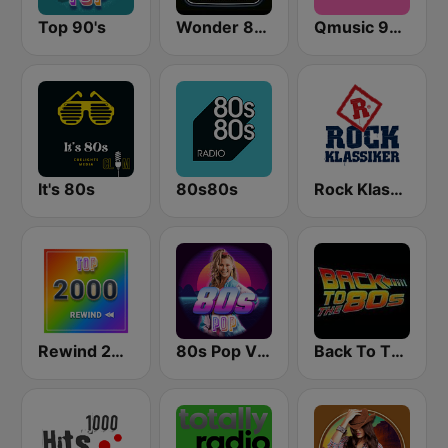
Top 90's
Wonder 80's
Qmusic 90's & 00's
It's 80s
80s80s
Rock Klassiker
Rewind 2000's
80s Pop Vibes
Back To The 80's Radio