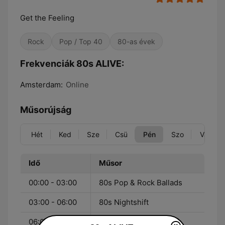
Get the Feeling
Rock
Pop / Top 40
80-as évek
Frekvenciák 80s ALIVE:
Amsterdam:
Online
Műsorújság
Hét
Ked
Sze
Csü
Pén
Szo
Vas
Idő
Műsor
00:00 - 03:00
80s Pop & Rock Ballads
03:00 - 06:00
80s Nightshift
06:00 - 08:00
80s Morning Jam