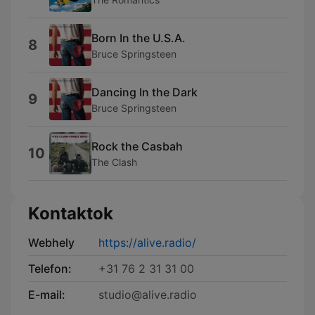
Born In the U.S.A.
8
Bruce Springsteen
Dancing In the Dark
9
Bruce Springsteen
Rock the Casbah
10
The Clash
Kontaktok
Webhely
https://alive.radio/
Telefon:
+31 76 2 31 31 00
E-mail:
studio@alive.radio