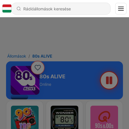
Állomások
80s ALIVE
80s ALIVE
Online