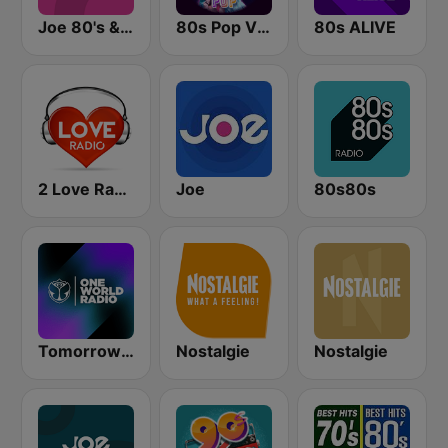
Joe 80's & 90's
80s Pop Vibes
80s ALIVE
2 Love Radio
Joe
80s80s
Tomorrowland One World Radio UK
Nostalgie
Nostalgie