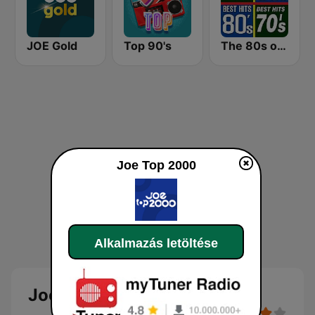
JOE Gold
Top 90's
The 80s on the 80s
Joe Top 2000
Alkalmazás letöltése
Joe Top 2000