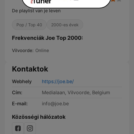
De playlist van je leven
Pop / Top 40
2000-es évek
Frekvenciák Joe Top 2000:
Vilvoorde:
Online
Kontaktok
Webhely
https://joe.be/
Cím:
Medialaan, Vilvoorde, Belgium
E-mail:
info@joe.be
Közösségi hálózatok