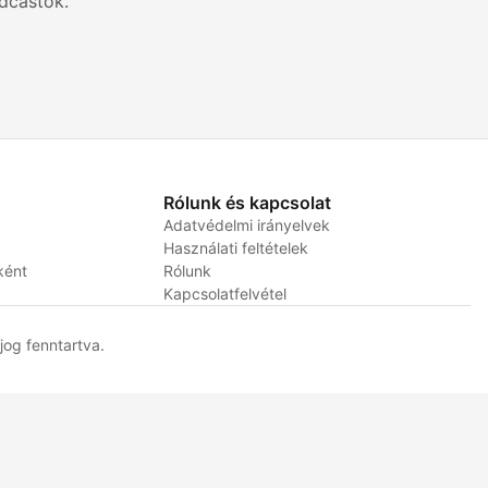
dcastok.
Rólunk és kapcsolat
Adatvédelmi irányelvek
Használati feltételek
ként
Rólunk
Kapcsolatfelvétel
og fenntartva.