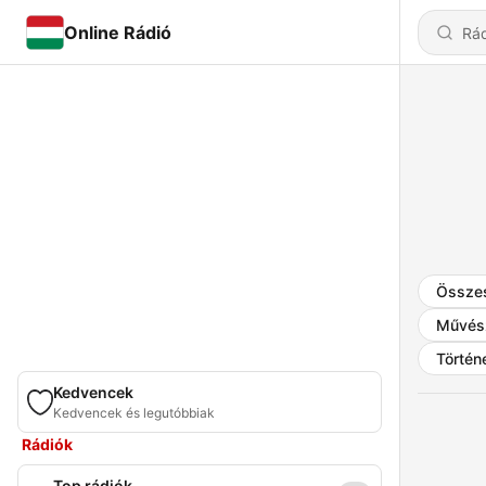
Online Rádió
Össze
Művés
Történ
Kedvencek
Kedvencek és legutóbbiak
Rádiók
Top rádiók