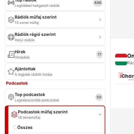
446
Legtöbbet hallgatott rádiók
Rádiók műfaj szerint
15 zenei műfaj
Rádiók régió szerint
Helyi rádiók
Hírek
17
On
Hírrádiók
Rád
Ajánlottak
A legjobb rádiók listája
Podcastok
Top podcastok
50
Legnépszerűbb podcastok
Podcastok műfaj szerint
18 témaműfaj
Összes