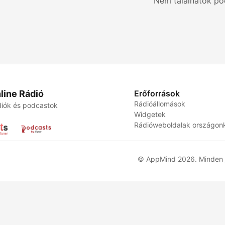
Nem találhatók po
line Rádió
Erőforrások
Rádióállomások
iók és podcastok
Widgetek
Rádióweboldalak országon
© AppMind 2026. Minden j