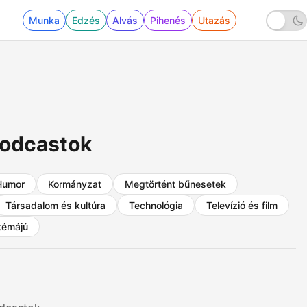
Munka
Edzés
Alvás
Pihenés
Utazás
podcastok
Humor
Kormányzat
Megtörtént bűnesetek
Társadalom és kultúra
Technológia
Televízió és film
témájú