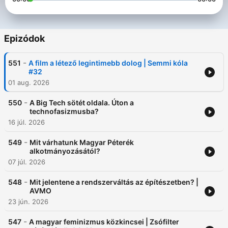
Epizódok
-
551
A film a létező legintimebb dolog | Semmi kóla
#32
01 aug. 2026
-
550
A Big Tech sötét oldala. Úton a
technofasizmusba?
16 júl. 2026
-
549
Mit várhatunk Magyar Péterék
alkotmányozásától?
07 júl. 2026
-
548
Mit jelentene a rendszerváltás az építészetben? |
AVMO
23 jún. 2026
-
547
A magyar feminizmus közkincsei | Zsófilter