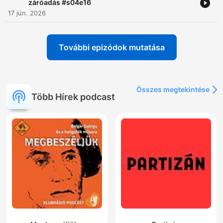
záróadás #s04e16
17 jún. 2026
További epizódok mutatása
Összes megtekintése
Több Hírek podcast