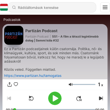
Podcastok
Partizán Podcast
Partizán Podcast
|
551 - A film a létező legintimebb
dolog | Semmi kóla #32
Ez a Partizán podcastjainek külön csatornája. Politika, nő- és
klímaügyek, kultúra, sport, és sok minden más. Csatornánk
folyamatosan bővül, iratkozz fel, hogy ne maradj le a legújabb
adásokról!
Közös veled. Független miattad.
https://www.partizan.hu/tamogatas
1
x
Hangerő
00:00
00:00