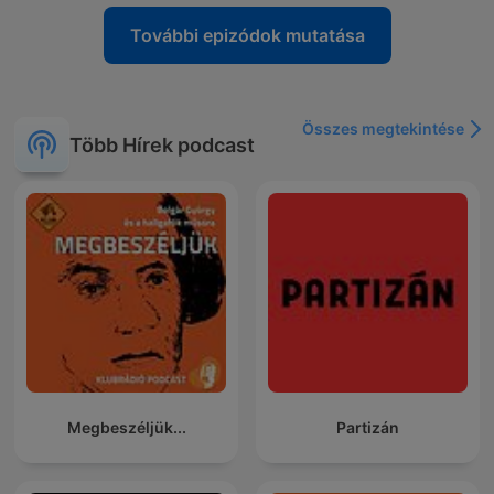
További epizódok mutatása
Összes megtekintése
Több Hírek podcast
Megbeszéljük...
Partizán