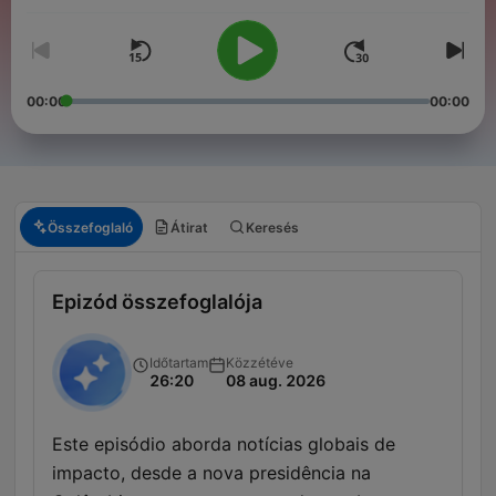
in touch:
globalpodcast@bbc.co.uk
00:00
00:00
Összefoglaló
Átirat
Keresés
Epizód összefoglalója
Időtartam
Közzétéve
26:20
08 aug. 2026
Este episódio aborda notícias globais de
impacto, desde a nova presidência na