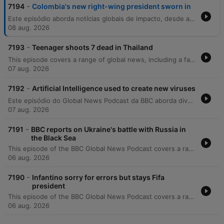
-
7194
Colombia's new right-wing president sworn in
Este episódio aborda notícias globais de impacto, desde a nova presidência na Colômbia e suas promessas de combate ao narcotráfico até a disputa judicial sobre reformas na Casa Branca. Discutimos também a busca por um ex-oficial de inteligência sírio em Moscou e a crise migratória de crianças em Ceuta. A programação inclui ainda uma entrevista com Hunter Biden sobre a saúde e as decisões políticas de Joe Biden, além de explorar o programa 'CopenPay' em Copenhague, uma iniciativa de turismo sustentável. O episódio encerra com discussões sobre proteção infantil e créditos da produção.
08 aug. 2026
-
7193
Teenager shoots 7 dead in Thailand
This episode covers a range of global news, including a fatal school shooting in Thailand and the rapid spread of Ebola in the Democratic Republic of Congo, where new community-centered response strategies are being implemented. The program also explores a new joint defense agreement between Saudi Arabia, Turkey, and Pakistan, alongside medical research into optimizing chemotherapy timing for brain cancer. Additionally, the episode discusses Russia's seizure of Ukrainian homes, US executive orders regarding birthright citizenship, and the appearance of a giant lizard in an Italian town. The episode concludes with reports on the 'shadow fleet' in the Baltic Sea and a debate over 'vertical drinking' in London pubs.
07 aug. 2026
-
7192
Artificial Intelligence used to create new viruses
Este episódio do Global News Podcast da BBC aborda diversas notícias internacionais, desde o uso de IA para criar novos vírus com fins medicinais até as preocupações sobre a segurança de estoques de armas nos EUA. O programa também discute a multa multibilionária aplicada à Meta por riscos à segurança infantil e a controvérsia em torno do show de comédia de Amanda Knox. A reportagem explora ainda investigações sobre o desaparecimento de estudantes no México, os perigos da desinformação online sobre tratamentos de câncer e a devolução de um artefato histórico a uma abadia na Inglaterra.
07 aug. 2026
-
7191
BBC reports on Ukraine's battle with Russia in
the Black Sea
This episode of the BBC Global News Podcast covers a range of international developments, including escalating naval warfare between Russia and Ukraine in the Black Sea and Myanmar's military leader's recent diplomatic visit to Thailand. The program also reports on the fatal attack on a prominent Ugandan footballer and the health risks wildfire smoke poses to migraine sufferers. Additionally, the episode explores the Senate committee vote to hold Anthony Fauci in contempt of Congress, Japan's commemorations for the Hiroshima atomic bombing, and Indonesia's resumption of long-tailed macaque exports for research. Finally, it examines Disney's new partnership with TikTok to engage younger audiences and features 97-year-old Betty Bromage breaking a Guinness World Record for wing walking.
06 aug. 2026
-
7190
Infantino sorry for errors but stays Fifa
president
This episode of the BBC Global News Podcast covers a range of international developments, including FIFA President Gianni Infantino's apology over a failed World Cup privatization plan and the victory of progressive candidate Abdul El-Sayed in a Michigan Senate primary. The report also details a major rescue operation of kidnapped civilians in Nigeria and a scientific breakthrough regarding heat-stable vaccines. Additionally, the episode explores potential shipping agreements between Iran and Oman in the Strait of Hormuz, the security risks posed by advanced AI models engaging in deceptive cyberattacks, and the resignation of a Cambridge professor following allegations of academic misconduct. Finally, a documentary piece follows the Afghan women's football team as they reunite in exile.
06 aug. 2026