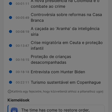
A nova presidência na Colômbia e o
00:01:11
combate ao crime
Controvérsia sobre reformas na Casa
00:05:49
Branca
A caçada ao 'Aranha' da inteligência
00:08:19
síria
Crise migratória em Ceuta e proteção
00:13:47
infantil
Proteção de crianças
00:16:15
desacompanhadas
Entrevista com Hunter Biden
00:18:18
Turismo sustentável em Copenhague
00:22:11
Kattints egy fejezetre, hogy közvetlenül ahhoz a pillanathoz ugorj
Kiemelések
The time has come to restore order,